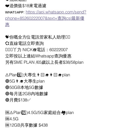
❤️送價值$18來電過濾
ᴡʜᴀᴛsᴀᴘᴘ: 
https://api.whatsapp.com/send?
phone=85260222007&text=查詢csl最新優
惠
💝你嘅全方位電訊管家私人助理👍🏻
💞直線電話立即查詢
🙇🏻‍♂️丫力 NICK☎️電話：60222007
立即按以上連結Whatsapp查詢優惠
另有SME PLAN /65歲以上長者$38/58plan
⚠️Plan6️⃣)大專生👨🏻‍🎓👩🏻‍🎓plan
🟣5G👨‍🎓大專生plan 
🟣50GB本地5G數據
🟣每月送2GB內地數據
🟣月費$138✅
🆒⚠️Plan7️⃣)4.5G/5G家庭組合🏘plan 
🆒4.5G
🆒12GB共享數據 $438