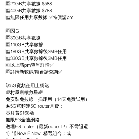
🆒20GB共享數據 $588
🆒40GB共享數據 $788
🆒無限任用共享數據 ✅特價請pm 
🆒5️⃣G
🆒30GB共享數據
🆒110GB共享數據
🆒180GB共享數據後2MB任用
🆒330GB共享數據後3MB任用
🆒以上請pm查詢詳情✅
🆒詳情新號碼/轉台請查詢✅
🚀5G寬頻任用上網🚀
🌈村屋唐樓救星🌈
免安裝免拉線一插即用（14天免費試用）
🎄5G寬頻連5G router月費：
🥇月費$168🚀
無限5G全速網絡
送埋5G router（最新oppo T2）不需退還
1)  送Now E Now  精選組合；或