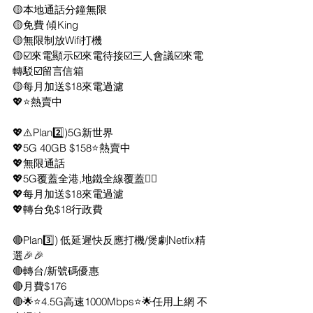
🟡本地通話分鐘無限
🟡免費 傾King 
🟡無限制放Wifi打機
🟡☑️來電顯示☑️來電待接☑️三人會議☑️來電
轉駁☑️留言信箱
🟡每月加送$18來電過濾
💖⭐熱賣中 
💖⚠️Plan2️⃣)5G新世界
💖5G 40GB $158⭐熱賣中
💖無限通話
💖5G覆蓋全港,地鐵全線覆蓋👍🏻
💖每月加送$18來電過濾
💖轉台免$18行政費
🔴Plan3️⃣) 低延遲快反應打機/煲劇Netfix精
選🎉🎉
🔴轉台/新號碼優惠
🔴月費$176
🔴🌟⭐4.5G高速1000Mbps⭐🌟任用上網 不