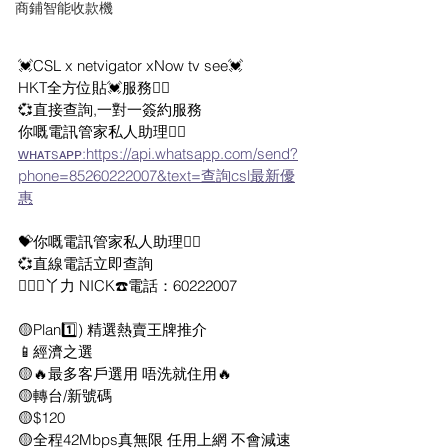
商鋪智能收款機
💓CSL x netvigator xNow tv see💓
HKT全方位貼💓服務👍🏻 
💞直接查詢,一對一簽約服務
你嘅電訊管家私人助理👍🏻
ᴡʜᴀᴛsᴀᴘᴘ:https://api.whatsapp.com/send?
phone=85260222007&text=查詢csl最新優
惠
💝你嘅電訊管家私人助理👍🏻
💞直線電話立即查詢
🙇🏻‍♂️丫力 NICK☎️電話：60222007
🟡Plan1️⃣) 精選熱賣王牌推介
📱經濟之選
🟡🔥最多客戶選用 唔洗就住用🔥
🟡轉台/新號碼
🟡$120
🟡全程42Mbps真無限 任用上網 不會減速