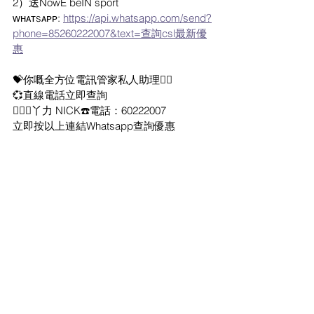
2）送NowE beIN sport
ᴡʜᴀᴛsᴀᴘᴘ: 
https://api.whatsapp.com/send?
phone=85260222007&text=查詢csl最新優
惠
💝你嘅全方位電訊管家私人助理👍🏻
💞直線電話立即查詢
🙇🏻‍♂️丫力 NICK☎️電話：60222007
立即按以上連結Whatsapp查詢優惠
CSL和1010 優惠
最新流動數據優惠
最新家居寬頻 優惠