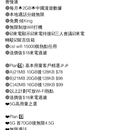
會慢速
🔴每月🌟2GB🌟中國漫遊數據
🔴本地通話分鐘無限
🔴免費 傾King 
🔴無限制放Wifi打機
🔴☑️來電顯示☑️來電待接☑️三人會議☑️來電
轉駁☑️留言信箱
🔴csl wifi 15000個熱點任用
🔴送價值$18來電過濾
🟢Plan4️⃣) 基本用量客戶精選🎉🎉
🟢A)21MB 10GB後128KB $78
🟢B)21MB 20GB後128KB $98
🟢C)42MB 16GB後128KB $99
🟢以上計劃可放Wi-Fi熱點
🟢送價值$18來電過濾
❤️5G高用量之選
❤️Plan 5️⃣ 
❤️5G 首70GB後無限4.5G 
❤️無限通話