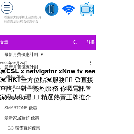
轉台快
香港最大的手機上
台
優惠,
月
費優惠,
續約
轉台
優惠
平台
流動數據
家居寬頻
​收費電視
註冊
文章
最新月費優惠計劃
2022年12月24日
最新月費優惠計劃
💓CSL x netvigator xNow tv see
3香港 優惠
💓 HKT全方位貼💓服務👍🏻 💞直接
查詢,一對一簽約服務 你嘅電訊管
CSL和1010 優惠
家私人助理👍🏻 精選熱賣王牌推介
中國移動 優惠
SMARTONE 優惠
最新家居寬頻 優惠
HGC 環電寬頻優惠