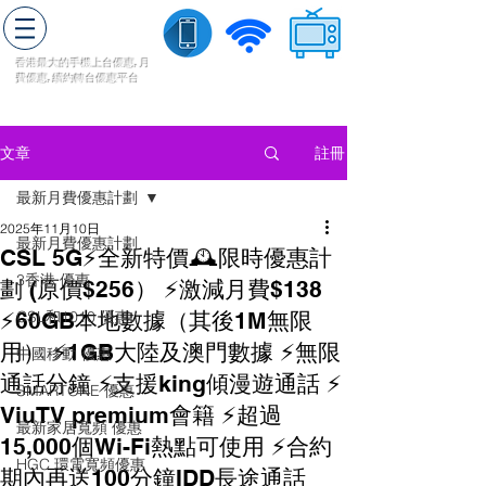
轉台快
香港最大的手機上
台
優惠,
月
費優惠,
續約
轉台
優惠
平台
流動數據
家居寬頻
​收費電視
註冊
文章
最新月費優惠計劃
2025年11月10日
最新月費優惠計劃
CSL 5G⚡️全新特價🕰️限時優惠計
3香港 優惠
劃 (原價$256） ⚡️激減月費$138
⚡️60GB本地數據（其後1M無限
CSL和1010 優惠
用） ⚡️1GB大陸及澳門數據 ⚡️無限
中國移動 優惠
通話分鐘 ⚡️支援king傾漫遊通話 ⚡️
SMARTONE 優惠
ViuTV premium會籍 ⚡️超過
最新家居寬頻 優惠
15,000個Wi-Fi熱點可使用 ⚡️合約
HGC 環電寬頻優惠
期內再送100分鐘IDD長途通話