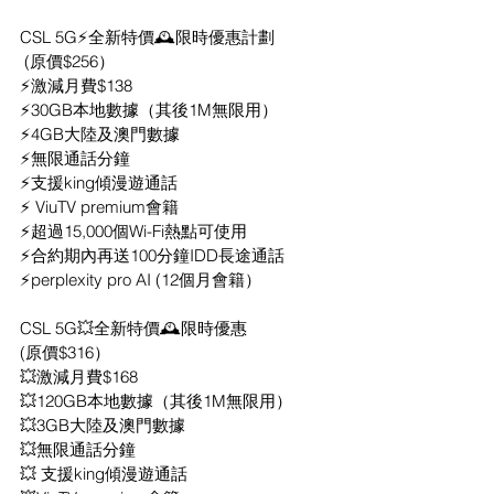
CSL 5G⚡️全新特價🕰️限時優惠計劃
 (原價$256）
⚡️激減月費$138
⚡️30GB本地數據（其後1M無限用）
⚡️4GB大陸及澳門數據
⚡️無限通話分鐘
⚡️支援king傾漫遊通話
⚡️ ViuTV premium會籍
⚡️超過15,000個Wi-Fi熱點可使用
⚡️合約期內再送100分鐘IDD長途通話
⚡️perplexity pro AI (12個月會籍）
CSL 5G💥全新特價🕰️限時優惠 
(原價$316）
💥激減月費$168
💥120GB本地數據（其後1M無限用）
💥3GB大陸及澳門數據
💥無限通話分鐘
💥 支援king傾漫遊通話