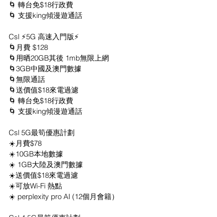
🌀 轉台免$18行政費
🌀 支援king傾漫遊通話
Csl ⚡️5G 高速入門版⚡️
🌀月費 $128
🌀用晒20GB其後 1mb無限上網
🌀3GB中國及澳門數據
🌀無限通話
🌀送價值$18來電過濾
🌀 轉台免$18行政費
🌀 支援king傾漫遊通話
Csl 5G最筍優惠計劃
☀️月費$78
☀️10GB本地數據
☀️ 1GB大陸及澳門數據
☀️送價值$18來電過濾
☀️可放Wi-Fi 熱點
☀️ perplexity pro AI (12個月會籍）