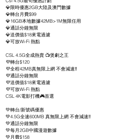
Csl 4.5G最筍優惠計劃
💎限時優惠2GB大陸及澳門數據
💎轉台月費$99
💎16GB本地數據42MB>1M無限任用
💎通話分鐘無限
💎送價值$18來電過濾
💎可放Wi-Fi 熱點
CSL 4.5G全成熱賣 📺煲劇之王
💜轉台$120 
💜全程42MB真無限上網 不會減速‼️
💜通話分鐘無限
💜送價值$18來電過濾
💜可放Wi-Fi 熱點
CSL 4K電影打機🎮首選
💚轉台/新號碼優惠
💚4.5G全速600MB 真無限上網 不會減速‼️
💚通話分鐘無限
💚每月2GB中國漫遊數據
💚月費$158