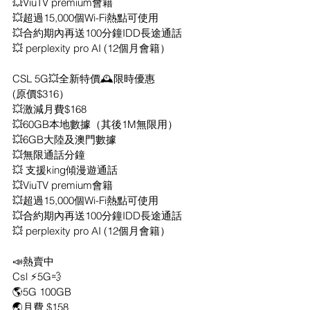
💥ViuTV premium會籍
💥超過15,000個Wi-Fi熱點可使用
💥合約期內再送100分鐘IDD長途通話
💥 perplexity pro AI (12個月會籍）
CSL 5G💥全新特價🕰️限時優惠 
(原價$316）
💥激減月費$168
💥60GB本地數據（其後1M無限用）
💥6GB大陸及澳門數據
💥無限通話分鐘
💥 支援king傾漫遊通話
💥ViuTV premium會籍
💥超過15,000個Wi-Fi熱點可使用
💥合約期內再送100分鐘IDD長途通話
💥 perplexity pro AI (12個月會籍）
📣熱賣中 
Csl ⚡️5G💨
🌎5G 100GB
🌏月費 $158