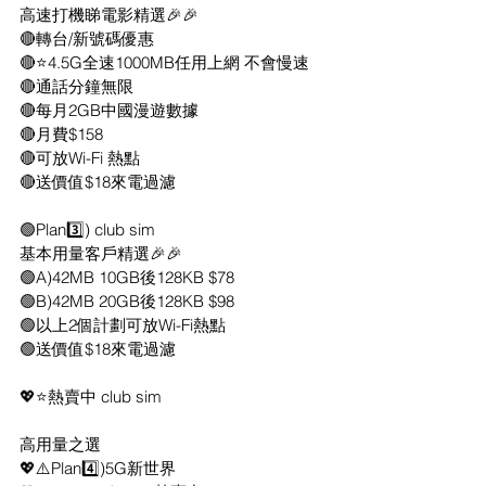
高速打機睇電影精選🎉🎉
🔴轉台/新號碼優惠
🔴⭐4.5G全速1000MB任用上網 不會慢速
🔴通話分鐘無限
🔴每月2GB中國漫遊數據
🔴月費$158
🔴可放Wi-Fi 熱點
🔴送價值$18來電過濾
🟢Plan3️⃣) club sim
基本用量客戶精選🎉🎉
🟢A)42MB 10GB後128KB $78
🟢B)42MB 20GB後128KB $98
🟢以上2個計劃可放Wi-Fi熱點
🟢送價值$18來電過濾
💖⭐熱賣中 club sim
高用量之選
💖⚠️Plan4️⃣)5G新世界