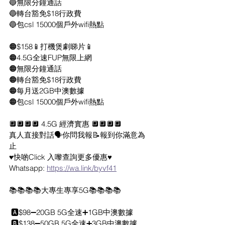
🔵無限分鐘通話
🔵轉台豁免$18行政費
🔵包csl 15000個戶外wifi熱點
🟠$158📱打機煲劇睇片📱
🟠4.5G全速FUP無限上網
🟠無限分鐘通話
🟠轉台豁免$18行政費
🟠每月送2GB中澳數據
🟠包csl 15000個戶外wifi熱點
🔲🔲🔲🔲 4.5G 經濟實惠 🔲🔲🔲🔲
真人直接對話🗣️你問我報📝報到你滿意為
止
♥️快啲Click 入嚟查詢更多優惠♥️
Whatsapp: 
https://wa.link/byvf41
📚📚📚📚大專生專享5G📚📚📚📚
 🅰️$98➖20GB 5G全速➕1GB中澳數據
 🅱️$138➖50GB 5G全速➕3GB中澳數據