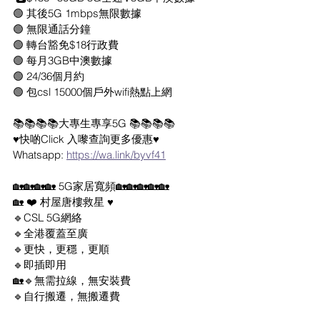
🟢 其後5G 1mbps無限數據
🟢 無限通話分鐘
🟢 轉台豁免$18行政費
🟢 每月3GB中澳數據
🟢 24/36個月約
🟢 包csl 15000個戶外wifi熱點上網
📚📚📚📚大專生專享5G 📚📚📚📚
♥️快啲Click 入嚟查詢更多優惠♥️
Whatsapp: 
https://wa.link/byvf41
🏡🏡🏡🏡 5G家居寬頻🏡🏡🏡🏡🏡
🏡 ❤️ 村屋唐樓救星 ♥️
🔹CSL 5G網絡
🔹全港覆蓋至廣
🔹更快，更穩，更順
🔹即插即用
🏡🔹無需拉線，無安裝費
🔹自行搬遷，無搬遷費