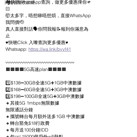
🏘️快啲WhatsApp查詢，做更多優惠俾你🫵
商鋪智能收款機
🏻
🤯太多字，唔想睇唔想煩，直接WhatsApp
我問價🫡
真人直接對話🗣️你問我報📝報到你滿意為
止
♥️快啲Click 入嚟查詢更多優惠♥️
Whatsapp: 
https://wa.link/byvf41
〰️〰️〰️〰️〰️〰️〰️〰️〰️〰️〰️〰️〰️〰️〰️
🟧🟧🟧🟧5G高速plan🟧🟧🟧🟧
1️⃣$138➖30GB全速5G➕1GB中澳數據
2️⃣$168➖60GB全速5G➕3GB中澳數據
3️⃣$198➖100GB全速5G➕3GB中澳數據
🔸其後5G 1mbps無限數據
無限通話分鐘
🔸攜號轉台每月額外送多1GB 中澳數據
🔸轉台豁免$18行政費
🔸每月送100分鐘IDD
🔸包csl 15000個戶外wifi熱點