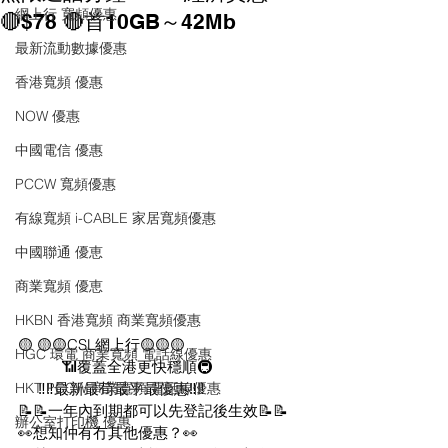
網上行 寬頻優惠
🔴$78 🔴首10GB～42Mb
最新流動數據優惠
香港寬頻 優惠
NOW 優惠
中國電信 優惠
PCCW 寬頻優惠
有線寬頻 i-CABLE 家居寬頻優惠
中國聯通 優恵
商業寬頻 優恵
HKBN 香港寬頻 商業寬頻優惠
🟡 🟡🟡CSL網上行🟡🟡🟡
HGC 環電 商業寬頻 電話線優惠
           📶覆蓋全港更快穩順🚇
HKT PCCW 商業寬頻 電話線優惠
     ‼️‼️最新最荀最平最優惠‼️‼️
📝📝一年內到期都可以先登記後生效📝📝
辦公室打印機 優惠
👀想知仲有冇其他優惠？👀