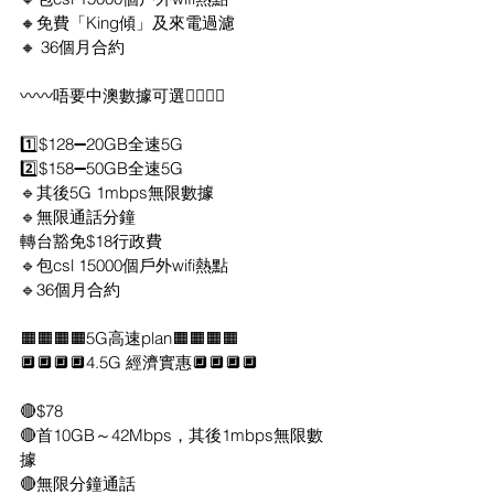
🔸免費「King傾」及來電過濾
🔸 36個月合約
〰️〰️唔要中澳數據可選👇🏻〰️〰️
1️⃣$128➖20GB全速5G
2️⃣$158➖50GB全速5G
🔹其後5G 1mbps無限數據
🔹無限通話分鐘
轉台豁免$18行政費
🔹包csl 15000個戶外wifi熱點
🔹36個月合約
🟧🟧🟧🟧5G高速plan🟧🟧🟧🟧
🔲🔲🔲🔲4.5G 經濟實惠🔲🔲🔲🔲
🔴$78
🔴首10GB～42Mbps，其後1mbps無限數
據
🔴無限分鐘通話