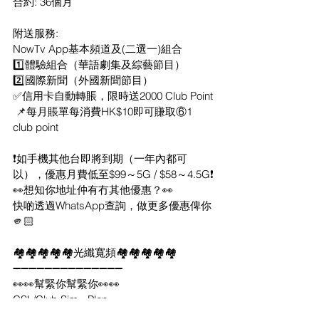
合約: 36個月
附送服務:
NowTv App基本頻道及(二選一)組合
1️⃣體驗組合（華語劇集及綜藝節目）
2️⃣國際新聞（外國新聞節目）
✅信用卡自動轉賬，限時送2000 Club Point
 📌每月賬單每消費HK$10即可賺取⑥1 
club point
❗️如手機其他台即將到期（一年內都可
以），優惠月費低至$99～5G / $58～4.5G❗️
👀想知你地址仲有冇其他優惠？👀
快啲透過WhatsApp查詢，做更多優惠俾你
🫵🏻
🏘️🏘️🏘️🏘️🏘️光纖寬頻🏘️🏘️🏘️🏘️🏘️
➖➖➖➖➖➖➖➖➖➖➖➖➖➖
👀👀幫緊你幫緊你👀👀
CSL/Club Sim - Plan
NowTv IP Box - Plan