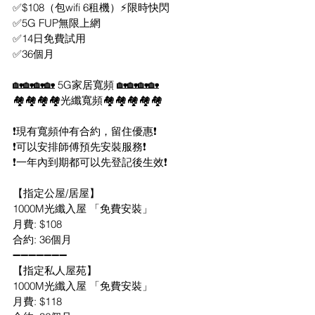
✅$108（包wifi 6租機）⚡️限時快閃
✅5G FUP無限上網
✅14日免費試用
✅36個月
🏡🏡🏡🏡 5G家居寬頻 🏡🏡🏡🏡
🏘️🏘️🏘️🏘️光纖寬頻🏘️🏘️🏘️🏘️🏘️
❗️現有寬頻仲有合約，留住優惠❗️
❗️可以安排師傅預先安裝服務❗️
❗️一年內到期都可以先登記後生效❗️
【指定公屋/居屋】
1000M光纖入屋 「免費安裝」
月費: $108
合約: 36個月
➖➖➖➖➖➖➖
【指定私人屋苑】
1000M光纖入屋 「免費安裝」
月費: $118