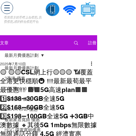
轉台快
香港最大的手機上
台
優惠,
月
費優惠,
續約
轉台
優惠
平台
流動數據
家居寬頻
​收費電視
註冊
文章
最新月費優惠計劃
2025年7月10日
最新月費優惠計劃
🟡 🟡🟡CSL網上行🟡🟡🟡 📶覆蓋
3香港 優惠
全港更快穩順🚇 ‼️‼️最新最荀最平
最優惠‼️‼️ 🟧🟧5G高速plan🟧🟧
CSL和1010 優惠
1️⃣$138➖30GB全速5G
中國移動 優惠
2️⃣$168➖60GB全速5G
SMARTONE 優惠
3️⃣$198➖100GB全速5G ➕3GB中
最新家居寬頻 優惠
澳數據 🔸其後5G 1mbps無限數據
HGC 環電寬頻優惠
無限通話分鐘 4.5G 經濟實惠