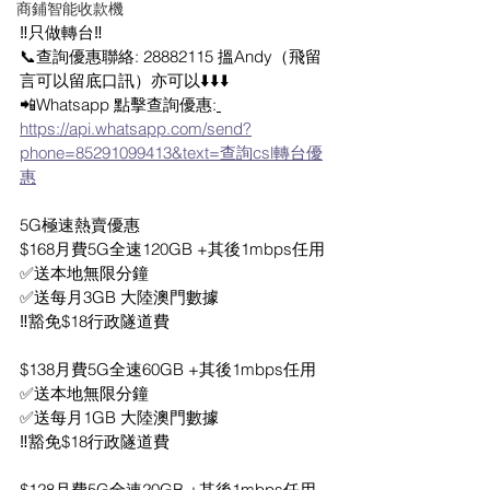
商鋪智能收款機
‼️只‮轉做‬台‼️
📞查詢優惠‬聯絡: 28882115 搵Andy（飛留
言可以留底口訊）亦可以⬇️⬇️⬇️
📲Whatsapp 點擊查詢優惠:
https://api.whatsapp.com/send?
phone=85291099413&text=查詢csl轉台優
惠
5G極速‮賣熱‬優惠
$168月費5G全速120GB +其後1mbps任用
✅送本地‮限無‬分鐘
✅送每月3GB 大陸澳門數據
‼️豁免$18行‮隧政‬道費
$138月費5G全速60GB +其後1mbps任用
‎✅‮本送‬地無‮分限‬鐘
‎✅‮每送‬月1GB 大陸澳門數據
‼️豁免$18行政‮道隧‬費
$128月費5G全速20GB +其後1mbps任用