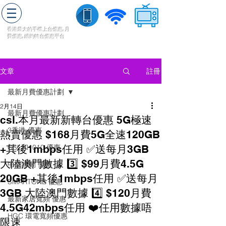
轉台快
香港最大的手機上
台
優惠,
月
費優惠,
續約
轉台
優惠
平台
流動數據
家居寬頻
​收費電視
註冊
文章
最新月費優惠計劃
2月14日
最新月費優惠計劃
csl.本月最新新轉台優惠 5G極速‮
3香港 優惠
賣熱‬優惠 $168月費5G全速120GB
+其後1mbps任用 ✅送每月3GB
CSL和1010 優惠
大陸澳門數據 3️⃣ $99月費4.5G
中國移動 優惠
20GB +其後1mbps任用 ✅送每月
SMARTONE 優惠
3GB 大陸澳門數據 4️⃣ $120月費
最新家居寬頻 優惠
4.5G42mbps任用 ❤️任用‮據數‬唔
HGC 環電寬頻優惠
限速