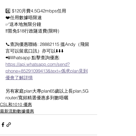
4️⃣ $120月費4.5G42mbps任用
❤️任用‮據數‬唔限速
‎✅‮本送‬地無限分鐘
‼️豁免$18行政‮道隧‬費(限時)
📞查詢優惠‬聯絡: 28882115 搵Andy（飛留
言可以留底口訊）亦可以⬇️⬇️⬇️
📲Whatsapp 點擊查詢優惠: 
https://api.whatsapp.com/send?
phone=85291099413&text=係求plan見到
優會了解詳情
另有家庭plan大專plan65歲以上長plan,5G 
router/寬頻精選優惠多到數‮曬唔
CSL和1010 優惠
最新流動數據優惠