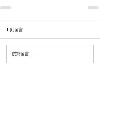
1 則留言
撰寫留言......
最新
Admin
2月14日
📞查詢優惠‬聯絡: 28882115 搵Andy（飛留言
可以留底口訊）亦可以⬇️⬇️⬇️
📲Whatsapp 點擊查詢優
惠:
https://api.whatsapp.com/send?
phone=85291099413&text=查詢csl轉台優惠
按讚
回覆