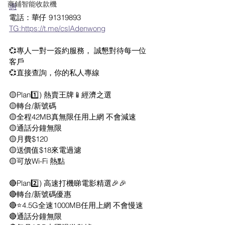
商鋪智能收款機
惠
電話：華仔 91319893
TG:https://t.me/cslAdenwong
💞專人一對一簽約服務， 誠懇對待每一位
客戶
💞直接查詢，你的私人專線
🟡Plan1️⃣) 熱賣王牌📱經濟之選
🟡轉台/新號碼
🟡全程42MB真無限任用上網 不會減速
🟡通話分鐘無限
🟡月費$120
🟡送價值$18來電過濾
🟡可放Wi-Fi 熱點
🔴Plan2️⃣) 高速打機睇電影精選🎉🎉
🔴轉台/新號碼優惠
🔴⭐4.5G全速1000MB任用上網 不會慢速
🔴通話分鐘無限