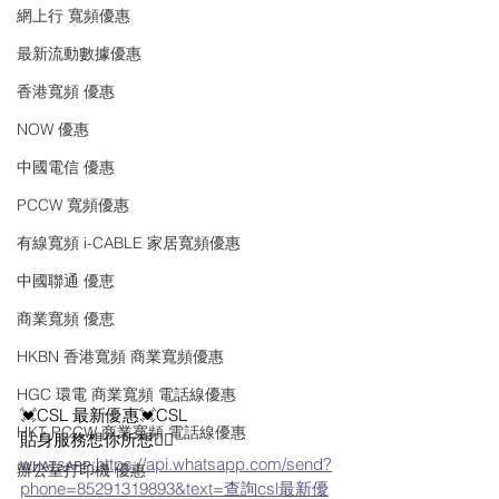
網上行 寬頻優惠
最新流動數據優惠
香港寬頻 優惠
NOW 優惠
中國電信 優惠
PCCW 寬頻優惠
有線寬頻 i-CABLE 家居寬頻優惠
中國聯通 優恵
商業寬頻 優恵
HKBN 香港寬頻 商業寬頻優惠
HGC 環電 商業寬頻 電話線優惠
💓CSL 最新優惠💓CSL
HKT PCCW 商業寬頻 電話線優惠
貼身服務想你所想👍🏻
ᴡʜᴀᴛsᴀᴘᴘ:https://api.whatsapp.com/send?
辦公室打印機 優惠
phone=85291319893&text=查詢csl最新優