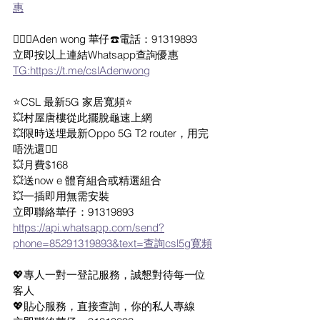
惠
🙇🏻‍♂️Aden wong 華仔☎️電話：91319893
立即按以上連結Whatsapp查詢優惠
TG:https://t.me/cslAdenwong
⭐️CSL 最新5G 家居寬頻⭐️
💥村屋唐樓從此擺脫龜速上網
💥限時送埋最新Oppo 5G T2 router，用完
唔洗還👍🏻
💥月費$168
💥送now e 體育組合或精選組合
💥一插即用無需安裝
立即聯絡華仔：91319893
https://api.whatsapp.com/send?
phone=85291319893&text=查詢csl5g寛頻
💖專人一對一登記服務，誠懇對待每一位
客人
💖貼心服務，直接查詢，你的私人專線