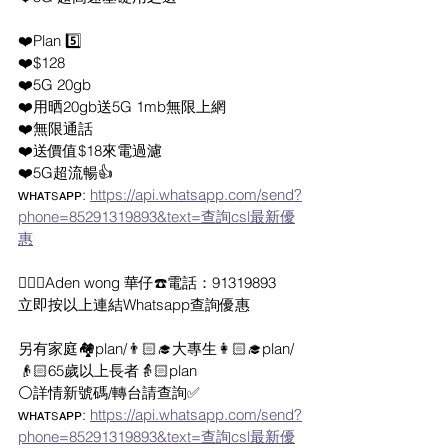
❤️Plan 5️⃣
❤️$128
❤️5G 20gb
❤️用晒20gb送5G 1mb無限上網
❤️無限通話
❤️送價值$18來電過濾
❤️5G超流暢👍
ᴡʜᴀᴛsᴀᴘᴘ: 
https://api.whatsapp.com/send?
phone=85291319893&text=查詢csl最新優
惠
🙇🏻‍♂️Aden wong 華仔☎️電話：91319893
立即按以上連結Whatsapp查詢優惠
另有家庭🏘plan/👨🏻‍🎓大專生👩🏻‍🎓plan/
👴🏻65歲以上長者👵🏻plan
⚪️詳情新號碼/轉台請查詢✅
ᴡʜᴀᴛsᴀᴘᴘ: 
https://api.whatsapp.com/send?
phone=85291319893&text=查詢csl最新優