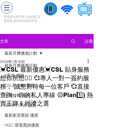
轉台快
香港最大的手機上
台
優惠,
月
費優惠,
續約
轉台
優惠
平台
流動數據
家居寬頻
​收費電視
註冊
文章
最新月費優惠計劃
2024年1月16日
最新月費優惠計劃
💓CSL 最新優惠💓CSL 貼身服務
3香港 優惠
想你所想👍🏻 💞專人一對一簽約服
務， 誠懇對待每一位客戶 💞直接
CSL和1010 優惠
查詢，你的私人專線 🟡Plan1️⃣) 熱
中國移動 優惠
賣王牌📱經濟之選
SMARTONE 優惠
最新家居寬頻 優惠
HGC 環電寬頻優惠