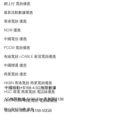
網上行 寬頻優惠
最新流動數據優惠
香港寬頻 優惠
NOW 優惠
中國電信 優惠
PCCW 寬頻優惠
有線寬頻 i-CABLE 家居寬頻優惠
中國聯通 優恵
商業寬頻 優恵
HKBN 香港寬頻 商業寬頻優惠
中國移動⚡️$168-4.5G無限數據
HGC 環電 商業寬頻 電話線優惠
5G無限數據-$198/42m真無限$138
HKT PCCW 商業寬頻 電話線優惠
辦公室打印機 優惠
5G$128-30GB / $158-50GB