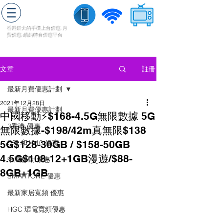
轉台快
香港最大的手機上
台
優惠,
月
費優惠,
續約
轉台
優惠
平台
流動數據
家居寬頻
​收費電視
註冊
文章
最新月費優惠計劃
2021年12月28日
最新月費優惠計劃
中國移動⚡️$168-4.5G無限數據 5G
3香港 優惠
無限數據-$198/42m真無限$138
5G$128-30GB / $158-50GB
CSL和1010 優惠
4.5G$108-12+1GB漫遊/$88-
中國移動 優惠
8GB+1GB
SMARTONE 優惠
最新家居寬頻 優惠
HGC 環電寬頻優惠