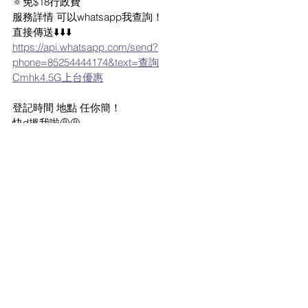
🔅免$18行政費
服務詳情 可以whatsapp我查詢！
直接傳送⬇️⬇️⬇️
https://api.whatsapp.com/send?
phone=85254444174&text=查詢
Cmhk4.5G上台優惠
登記時間 地點 任你簡！
快d搵我啦🤨🤨
員工名稱 Rex Yue
員工编號 MTB051
🌐上門簽約不用門市排隊🌐
本人為 有線寬頻員工   ,    有線寬頻 是 中國
移動香港  之特約經銷商之一
=================
Facebook Groups (共5個groups, 有很多不
同Sales朋友解答月費問題和最新月費優惠)
https://www.facebook.com/groups/185138
3791854422/
https://www.facebook.com/groups/4.5gpla