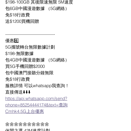
$198-100GB 其後限速無限 5M速度
包6GB中國漫遊數據 （5G網絡）
免$18行政費
送$1200買機回贈
———————————-
優惠6️⃣
5G攜號轉台無限數據計劃
$198-無限數據
包4GB中國漫遊數據 （5G網絡）
買5G手機回贈$2000
包中國澳門接聽分鐘無限
免$18行政費
服務詳情 可以whatsapp我查詢！
直接傳送⬇️⬇️⬇️
https://api.whatsapp.com/send?
phone=85254444174&text=查詢
Cmhk4.5G上台優惠
🌼🌼🌼🌼🌼🌼🌼🌼🌼🌼
休閒之選 42M速度計劃