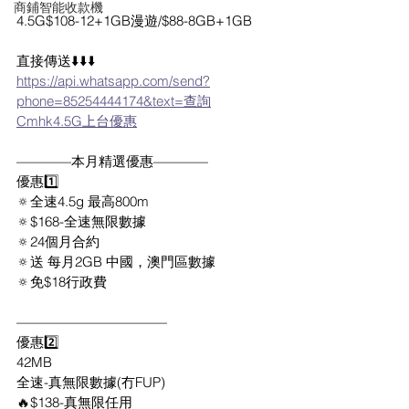
商鋪智能收款機
4.5G$108-12+1GB漫遊/$88-8GB+1GB
直接傳送⬇️⬇️⬇️
https://api.whatsapp.com/send?
phone=85254444174&text=查詢
Cmhk4.5G上台優惠
————本月精選優惠————
優惠1️⃣
🔅全速4.5g 最高800m
🔅$168-全速無限數據
🔅24個月合約
🔅送 每月2GB 中國，澳門區數據
🔅免$18行政費
———————————
優惠2️⃣
42MB
全速-真無限數據(冇FUP)
🔥$138-真無限任用