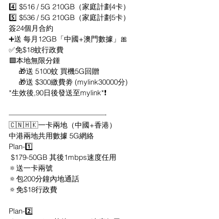
4️⃣ $516 / 5G 210GB（家庭計劃4卡）
5️⃣ $536 / 5G 210GB（家庭計劃5卡）
簽24個月合約
➕送 每月12GB「中國+澳門數據」🎀
✅免$18蚊行政費 
🟩本地無限分鍾 
     🎁送 5100蚊 買機5G回贈
     🎁送 $300繳費劵 (mylink30000分) 
*生效後,90日後發送至mylink*❗
—————————————-
🇨🇳🇭🇰一卡兩地（中國+香港）
中港兩地共用數據 5G網絡
Plan-1️⃣
 $179-50GB 其後1mbps速度任用
🔅送一卡兩號 
🔅包200分鐘內地通話
🔅免$18行政費
Plan-2️⃣