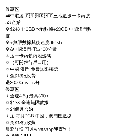
優惠5️⃣
🚅中港澳 🇨🇳 🇭🇰🇲🇴三地數據一卡兩號
5G企業
💎$248 110GB本地數據+20GB 中國澳門數
據
💎+無限數據其後速度384kb
💎&中國澳門打出100分鐘
🔅送一卡兩號內地號碼
🔅（可開銀行戶口用）
🔅中國 澳門 免費無限接聽
🔅免$18行政費
送30000mylink分
優惠6️⃣
🔅全速4.5g 最高800m
🔅$138-全速無限數據
🔅24個月合約
🔅送 每月2GB 中國，澳門區數據
🔅免$18行政費
服務詳情 可以whatsapp我查詢！
直接傳送⬇️⬇️⬇️