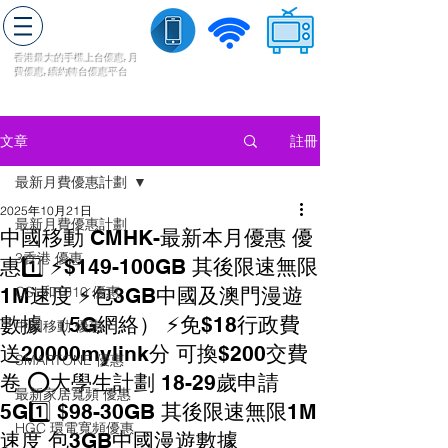
轉台快
香港最大的手機上
台
優惠,
月
費優惠,
續約
轉台
優惠
平台
流動數據
家居寬頻
​收費電視
註冊
文章
最新月費優惠計劃
2025年10月21日
最新月費優惠計劃
中國移動 CMHK-最新本月優惠 優
3香港 優惠
惠1️⃣ ⚡️$149-100GB 其後限速無限
1M速度 ⚡️包3GB中國及澳門漫遊
CSL和1010 優惠
數據 （5G網絡） ⚡️免$18行政費
中國移動 優惠
送20000mylink分 可換$200交費
SMARTONE 優惠
卷 ⭕️大學生計劃 18-29歲申請
最新家居寬頻 優惠
5G1️⃣ $98-30GB 其後限速無限1M
HGC 環電寬頻優惠
速度 包3GB中國漫遊數據