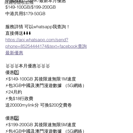
中國移動 CMHK-最新本月優惠
商鋪智能收款機
$149-100GB/$199-200GB
中港共用$179-50GB
服務詳情 可以whatsapp我查詢！
直接傳送⬇️⬇️⬇️
https://api.whatsapp.com/send?
phone=85254444174&text=facebook查詢
最新優惠
🥇🥇🥇本月優惠🥇🥇🥇
優惠1️⃣
⚡️$149-100GB 其後限速無限1M速度
⚡️包3GB中國及澳門漫遊數據 （5G網絡）
⚡️24月約
⚡️免$18行政費
送20000mylink分 可換$200交費卷
優惠2️⃣
⚡️$199-200GB 其後限速無限5M速度
⚡️包4GB中國及澳門漫遊數據 （5G網絡）