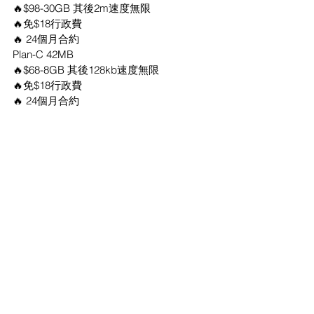
🔥$98-30GB 其後2m速度無限
🔥免$18行政費
🔥 24個月合約
Plan-C 42MB
🔥$68-8GB 其後128kb速度無限
🔥免$18行政費
🔥 24個月合約
💻💻💻💻💻💻💻💻💻💻
中國移動 家居寬頻
⚡️光纖1000mb⚡️
⭐️現有手機客戶最平$78
⭐️全新客戶低至$88
歡迎查詢覆蓋
⌨️⌨️⌨️⌨️⌨️⌨️⌨️⌨️⌨️⌨️
服務詳情 可以whatsapp我查詢！
直接傳送⬇️⬇️⬇️
https://api.whatsapp.com/send?
phone=85254444174&text=facebook查詢