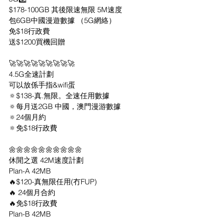
$178-100GB 其後限速無限 5M速度
包6GB中國漫遊數據 （5G網絡）
免$18行政費
送$1200買機回贈
🚀🚀🚀🚀🚀🚀🚀🚀🚀
4.5G全速計劃
可以放係手指&wifi蛋 
🔅$138-真.無限。全速任用數據
🔅每月送2GB 中國，澳門漫游數據
🔅24個月約
🔅免$18行政費
🌼🌼🌼🌼🌼🌼🌼🌼🌼🌼
休閒之選 42M速度計劃
Plan-A 42MB
🔥$120-真無限任用(冇FUP)
🔥 24個月合約
🔥免$18行政費
Plan-B 42MB