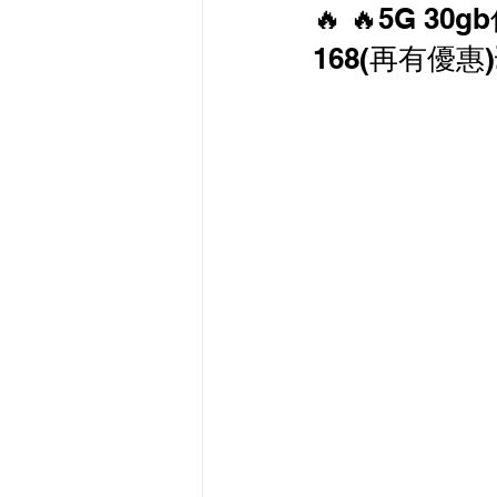
🔥 🔥5G 3
最新流動數據優惠
168(再有優惠
有線寬頻 i-CABLE 
HKBN 香港寬頻 商業
HKT PCCW 商業寬頻