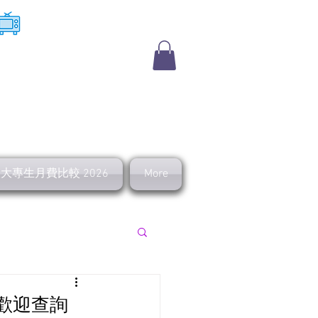
​收費電視
及大專生月費比較 2026
More
上行 寬頻優惠
惠歡迎查詢