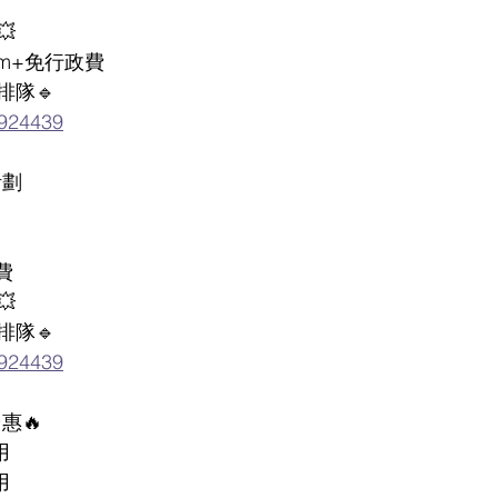

im+免行政費
排隊🔹
0924439
計劃
費

排隊🔹
0924439
惠🔥
用
用