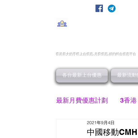
轉台快
CMHK/3HK/SmarTone/CSl/10
香港最大的手機上
台
優惠,
月費優惠,
續約
轉台
優惠
平台
各台最新上台優惠
最新流動
最新月費優惠計劃
3香港
2021年9月4日
SMARTONE 優惠
中國移動CMH