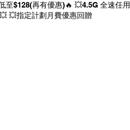
0gb低至$128(再有優惠)🔥 💥4.5G 全速
香港寬頻 優惠
NOW 優惠
中國電信 優惠
)💥 💥指定計劃月費優惠回贈
家居寬頻優惠
中國聯通 優恵
商業寬頻 優恵
寬頻優惠
HGC 環電 商業寬頻 電話線優惠
 電話線優惠
辦公室打印機 優惠
商鋪智能收