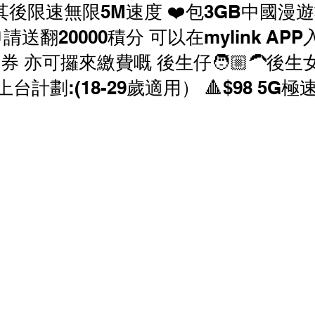
GB 其後限速無限5M速度 ❤️包3GB中國漫
香港寬頻 優惠
NOW 優惠
中國電信 優惠
請送翻20000積分 可以在mylink AP
康券 亦可攞來繳費嘅 後生仔🧑🏼‍🦱後生
家居寬頻優惠
中國聯通 優恵
商業寬頻 優恵
h-5G上台計劃:(18-29歲適用） 🔺$98 5G極速
寬頻優惠
HGC 環電 商業寬頻 電話線優惠
 電話線優惠
辦公室打印機 優惠
商鋪智能收