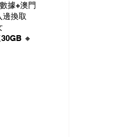
遊數據+澳門
PCCW 寬頻優惠
P入邊換取
女
30GB 🔸
款機