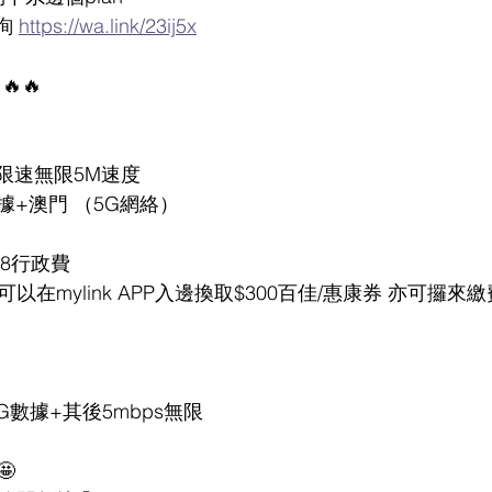
詢 
https://wa.link/23ij5x
🔥🔥
 其後限速無限5M速度
據+澳門 （5G網絡）
18行政費
可以在mylink APP入邊換取$300百佳/惠康券 亦可攞來
5G數據+其後5mbps無限
🤩