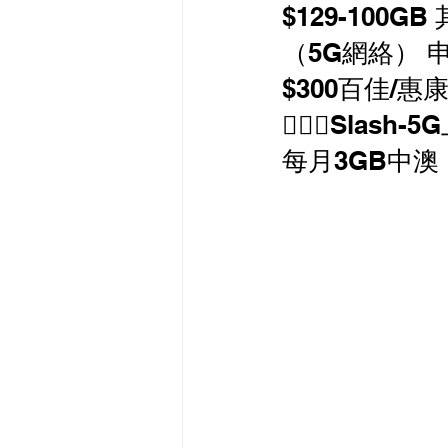
$129-100
最新流動數據優惠
（5G網絡） 申
$300百佳/惠
有線寬頻 i-CABLE 
👱🏻‍♀️Slas
每月3GB中澳
HKBN 香港寬頻 商業
HKT PCCW 商業寬頻