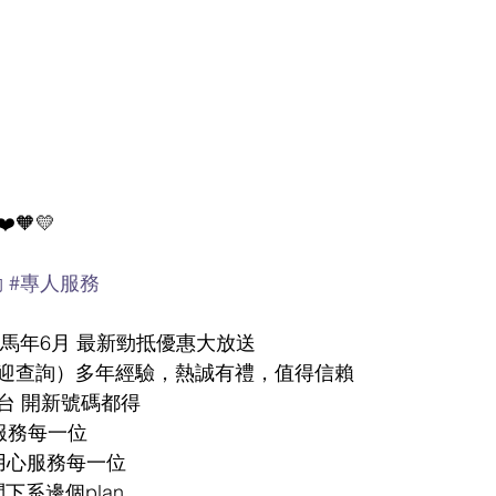
️🧡💛
動
#專人服務
年馬年6月 最新勁抵優惠大放送
迎查詢）多年經驗，熱誠有禮，值得信賴
台 開新號碼都得
心服務每一位
用心服務每一位
問下系邊個plan