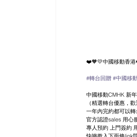
❤️🧡💛中國移動香港❤
#轉台回贈
#中國移
中國移動CMHK 新
（精選轉台優惠，歡
一年內完約都可以轉
官方認證sales 用
專人預約 上門簽約 
快啲撳入下面條link