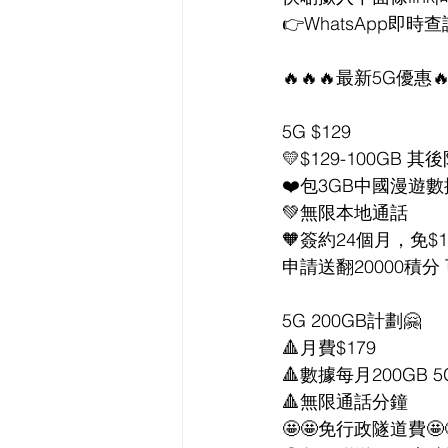
👉WhatsApp即時查
🔥🔥🔥最新5G優惠🔥
5G $129
💛$129-100GB
❤️包3GB中國漫遊數
💚無限本地通話
🧡簽約24個月，免$
申請送翻20000積分 
5G 200GB計劃🤗
🔺月費$179
🔺數據每月200GB 
🔺無限通話分鐘
🤩🤩免行政隧道費🤩