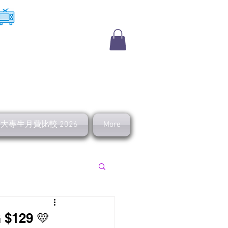
​收費電視
及大專生月費比較 2026
More
上行 寬頻優惠
29 💛