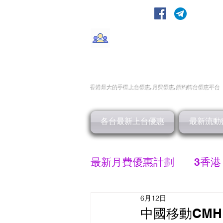
轉台快
CMHK/3HK/SmarTone/CSl/10
香港最大的手機上
台
優惠,
月費優惠,
續約
轉台
優惠
平台
各台最新上台優惠
最新流動
最新月費優惠計劃
3香港
6月12日
SMARTONE 優惠
中國移動CMHK