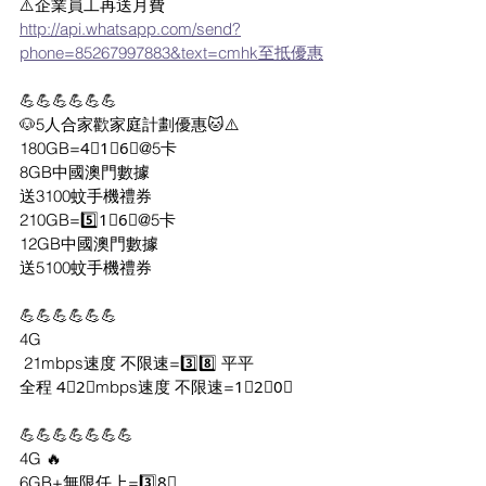
⚠️企業員工再送月費
http://api.whatsapp.com/send?
phone=85267997883&text=cmhk至抵優惠
💪💪💪💪💪💪
🐶5人合家歡家庭計劃優惠🐱⚠️
180GB=4⃣1⃣6⃣@5卡
8GB中國澳門數據
送3100蚊手機禮券
210GB=5️⃣1⃣6⃣@5卡
12GB中國澳門數據
送5100蚊手機禮券
💪💪💪💪💪💪
4G
 21mbps速度 不限速=3️⃣8️⃣ 平平
全程 4⃣2⃣mbps速度 不限速=1⃣2⃣0⃣
💪💪💪💪💪💪💪
4G 🔥 
6GB+無限任上=3️⃣8⃣