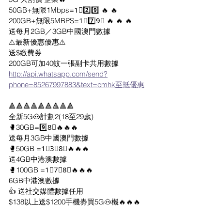
50GB+無限1Mbps=1⃣2️⃣9️⃣ 🔥 🔥 
200GB+無限5MBPS=1⃣7️⃣9⃣ 🔥 🔥 🔥
送每月2GB／3GB中國澳門數據
⚠️最新優惠優惠⚠️
送$繳費券
200GB可加40蚊一張副卡共用數據
http://api.whatsapp.com/send?
phone=85267997883&text=cmhk至抵優惠
🔺️🔺️🔺️🔺️🔺️🔺️🔺️🔺️🔺️
全新5G🐽計劃2(18至29歲)
🥊30GB=9️⃣8⃣🔥🔥🔥
送每月3GB中國澳門數據
🥊50GB =1⃣3⃣8⃣🔥🔥🔥
送4GB中港澳數據
🥊100GB =1⃣7⃣8⃣🔥🔥🔥
6GB中港澳數據
👍 送社交媒體數據任用
$138以上送$1200手機劵買5G🐽機🔥🔥🔥