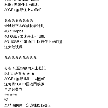
8GB+無限任上=6⃣8⃣
30GB+無限任上=9⃣8⃣
💪💪💪💪💪💪💪💪
全城最平⚠️60歲長者計劃
4G 21mpbs
4G 6GB+限速任上=4⃣8⃣
5G 10GB 中港通用+限速任上=9⃣9️⃣
送大陸號碼
💪💪💪💪💪💪💪💪💪
💪💪 18至29歲內人士登記
5G 大割價 🔥 🔥 🔥
30GB+無限1Mbps=9️⃣8⃣
送每月3GB中國澳門數據
再送月費券
⭐⭐⭐⭐⭐
💡
至精明的你一定識揀搵我登記