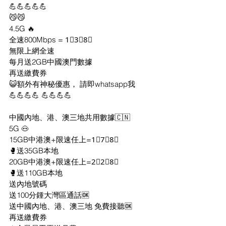
💪💪💪💪💪
😼😼 
4.5G 🔥 
全速800Mbps = 1⃣3⃣8⃣
無限上網全速 
每月送2GB中國澳門數據
再送繳費券
😺額外有神秘優惠， 請即whatsapp我
💪💪💪💪 💪💪💪💪
中國內地、港、澳三地共用數據🇨🇳
5G 🐽
15GB中港澳+限速任上=1⃣7⃣8⃣
🥊送35GB本地
20GB中港澳+限速任上=2⃣2⃣8⃣
🥊送110GB本地
送內地號碼
送100分鍾大灣區通話🆗
送中國內地、港、澳三地 免費接聽🆗
再送繳費券