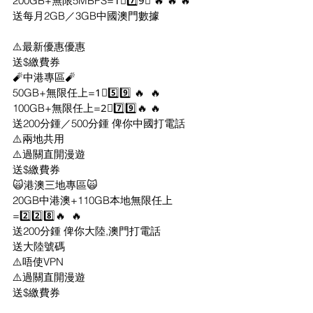
200GB+無限5MBPS=1⃣7️⃣9⃣ 🔥 🔥 🔥
送每月2GB／3GB中國澳門數據
⚠️最新優惠優惠
送$繳費券
🧨中港專區🧨
50GB+無限任上=1⃣5️⃣9️⃣ 🔥  🔥
100GB+無限任上=2⃣7️⃣9️⃣🔥 🔥 
送200分鍾／500分鍾 俾你中國打電話
⚠️兩地共用
⚠️過關直開漫遊
送$繳費券
🙀港澳三地專區🙀
20GB中港澳+110GB本地無限任上
=2️⃣2️⃣8️⃣🔥  🔥
送200分鍾 俾你大陸,澳門打電話
送大陸號碼
⚠️唔使VPN
⚠️過關直開漫遊
送$繳費券