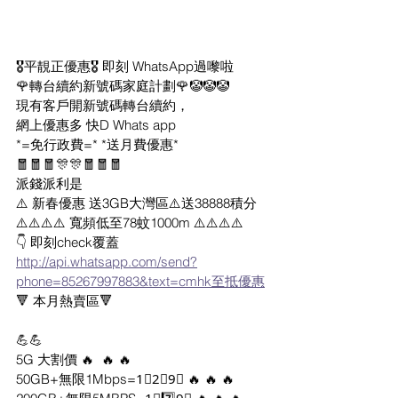
🎖平靚正優惠🎖 即刻 WhatsApp過嚟啦
🌹轉台續約新號碼家庭計劃🌹🤡🤡🤡
現有客戶開新號碼轉台續約，
網上優惠多 快D Whats app 
*=免行政費=* *送月費優惠* 
🧧🧧🧧🎊🎊🧧🧧🧧
派錢派利是
⚠️ 新春優惠 送3GB大灣區⚠️送38888積分
⚠️⚠️⚠️⚠️ 寬頻低至78蚊1000m ⚠️⚠️⚠️⚠️
👇 即刻check覆蓋
http://api.whatsapp.com/send?
phone=85267997883&text=cmhk至抵優惠
🔻 本月熱賣區🔻
💪💪 
5G 大割價 🔥  🔥 🔥
50GB+無限1Mbps=1⃣2⃣9⃣ 🔥 🔥 🔥