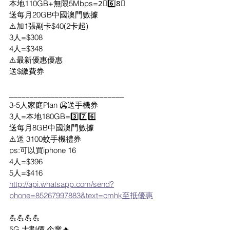
本地110GB+無限5Mbps=2⃣6️⃣8⃣
送每月20GB中國澳門數據
⚠️加1張副卡$40(2卡起)
3人=$308
4人=$348
⚠️最新優惠優惠
送$繳費券
____________________________
3-5人家庭Plan 🥶送手機券
3人=本地180GB=3️⃣7️⃣6️⃣
送每月8GB中國澳門數據
⚠️送 3100蚊手機禮券
ps:可以買iphone 16
4人=$396
5人=$416
http://api.whatsapp.com/send?
phone=85267997883&text=cmhk至抵優惠
💪💪💪💪
5G 大割價 企業🔥  