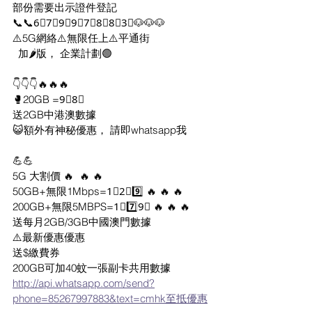
部份需要出示證件登記
📞📞6⃣7⃣9⃣9⃣7⃣8⃣8⃣3⃣🐶🐶🐶
⚠️5G網絡⚠️無限任上⚠️平通街
  加🌶版， 企業計劃🟢
👇👇👇🔥🔥🔥
🥊20GB =9⃣8⃣ 
送2GB中港澳數據
😺額外有神秘優惠， 請即whatsapp我
💪💪 
5G 大割價 🔥  🔥 🔥
50GB+無限1Mbps=1⃣2⃣9️⃣ 🔥 🔥 🔥
200GB+無限5MBPS=1⃣7️⃣9⃣ 🔥 🔥 🔥
送每月2GB/3GB中國澳門數據
⚠️最新優惠優惠
送$繳費券
200GB可加40蚊一張副卡共用數據
http://api.whatsapp.com/send?
phone=85267997883&text=cmhk至抵優惠