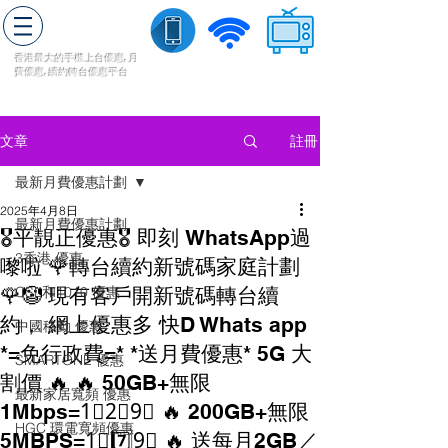
轉台快
香港最大的手機上
台
優惠,
月
費優惠,
續約
轉台
優惠
平台
流動數據
家居寬頻
​收費電視
註冊
文章
最新月費優惠計劃
2025年4月8日
最新月費優惠計劃
🎖平靚正優惠🎖 即刻 WhatsApp過
3香港 優惠
嚟啦 🌹轉台續約新號碼家庭計劃
🌹🤡 現有客戶開新號碼轉台續
CSL和1010 優惠
約， 網上優惠多 快D Whats app
中國移動 優惠
*=免行政費=* *送月費優惠* 5G 大
SMARTONE 優惠
割價 🔥 🔥 50GB+無限
最新家居寬頻 優惠
1Mbps=1⃣2⃣9⃣ 🔥 200GB+無限
HGC 環電寬頻優惠
5MBPS=1⃣7️⃣9⃣ 🔥 送每月2GB／