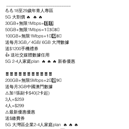
 ____________________________
💪💪18至29歲年青人專區
5G 大割價 🔥  🔥 🔥
30GB+無限1Mbps=9️⃣8️⃣
50GB+無限1Mbps=1⃣3⃣8⃣
100GB+無限1Mbps=1⃣7️⃣8⃣
送每月3GB／4GB/ 6GB 大灣數據
送$1200手機禮券
👍 送社交媒體數據任用
5G 2-4人家庭plan  🔥 🔥 🔥 新春優惠
🧧🧧🧧🧧🧧🧧🧧🧧🧧🧧🧧
200GB+無限5Mbps=2⃣1️⃣9⃣
送每月3GB中國澳門數據
⚠️加1張副卡$40(2卡起)
3人=$259
4人=$299
⚠️最新優惠優惠
送$繳費券
5G 大灣區企業2-4人家庭plan  🔥 🔥 🔥