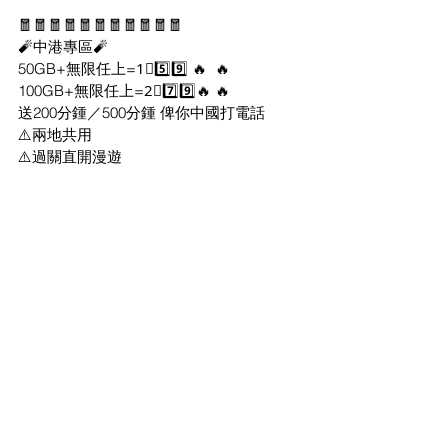
🧧🧧🧧🧧🧧🧧🧧🧧🧧🧧🧧
🧨中港專區🧨
50GB+無限任上=1⃣5️⃣9️⃣ 🔥  🔥
100GB+無限任上=2⃣7️⃣9️⃣🔥 🔥 
送200分鍾／500分鍾 俾你中國打電話
⚠️兩地共用
⚠️過關直開漫遊
💪💪💪💪💪💪💪💪
 5G 企業2-4人家庭plan  🔥 🔥 🔥
本地110GB+無限5Mbps=2⃣6️⃣8⃣ (2人)
送每月20GB中國澳門數據
⚠️加1張副卡$40(2卡起)
3人=$308
4人=$348
⚠️最新優惠優惠
送$繳費券
5G 2-4人家庭plan  🔥 🔥 🔥
200GB+無限5Mbps=2⃣1️⃣9⃣ (2人)