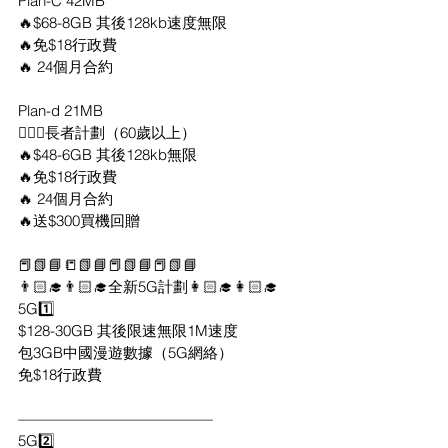
Plan-C 42MB
🔥$68-8GB 其後128kb速度無限
🔥免$18行政費
🔥 24個月合約
Plan-d 21MB
💁🏻‍♂️長者計劃（60歲以上）
🔥$48-6GB 其後128kb無限
🔥免$18行政費
🔥 24個月合約
🔥送$300買機回贈
📕📗📘📒📗📘📕📗📘📕📗📘
👨🏻‍🎓👨🏻‍🎓全新5G計劃👩🏻‍🎓👩🏻‍🎓
5G1️⃣
$128-30GB 其後限速無限1M速度
包3GB中國漫遊數據（5G網絡）
免$18行政費
—————————————
5G2️⃣