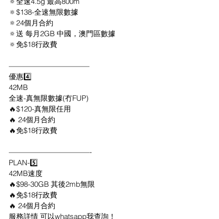
🔅全速4.5g 最高800m
🔅$138-全速無限數據
🔅24個月合約
🔅送 每月2GB 中國，澳門區數據
🔅免$18行政費
———————————
優惠4️⃣
42MB
全速-真無限數據(冇FUP)
🔥$120-真無限任用
🔥 24個月合約
🔥免$18行政費
———————————-
PLAN-5️⃣
42MB速度
🔥$98-30GB 其後2mb無限
🔥免$18行政費
🔥 24個月合約
服務詳情 可以whatsapp我查詢！