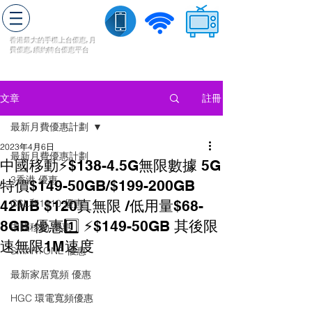
轉台快
香港最大的手機上
台
優惠,
月
費優惠,
續約
轉台
優惠
平台
流動數據
家居寬頻
​收費電視
註冊
文章
最新月費優惠計劃
2023年4月6日
最新月費優惠計劃
中國移動⚡️$138-4.5G無限數據 5G
3香港 優惠
特價$149-50GB/$199-200GB
42MB $120真無限 /低用量$68-
CSL和1010 優惠
8GB 優惠1️⃣ ⚡️$149-50GB 其後限
中國移動 優惠
速無限1M速度
SMARTONE 優惠
最新家居寬頻 優惠
HGC 環電寬頻優惠