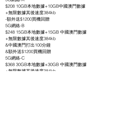
$208 10GB本地數據+10GB中國澳門數據
+無限數據其後速度384kb
-額外送$1200買機回贈
5G網絡-B
$248 15GB本地數據+15GB 中國澳門數據
+無限數據其後速度384kb
&中國澳門打出100分鐘
&額外送$1200買機回贈
5G網絡-C
$368 30GB本地數據+30GB 中國澳門數據
+無限數據其後速度384kb
&中國澳門打出200分鐘
&額外送$1704買機回贈
5G網絡-D
$468 50GB本地數據+50GB 中國澳門數據
+無限數據其後速度384kb
&中國澳門打出500分鐘
&額外送$1704買機回贈
🔅以上計劃 送一卡兩號內地號碼
🔅（可開銀行戶口用）