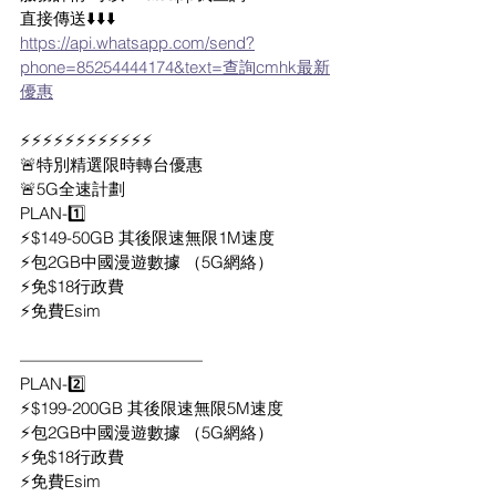
直接傳送⬇️⬇️⬇️
https://api.whatsapp.com/send?
phone=85254444174&text=查詢cmhk最新
優惠
⚡️⚡️⚡️⚡️⚡️⚡️⚡️⚡️⚡️⚡️⚡️⚡️
🚨特別精選限時轉台優惠
🚨5G全速計劃
PLAN-1️⃣
⚡️$149-50GB 其後限速無限1M速度
⚡️包2GB中國漫遊數據 （5G網絡）
⚡️免$18行政費
⚡️免費Esim
———————————
PLAN-2️⃣
⚡️$199-200GB 其後限速無限5M速度
⚡️包2GB中國漫遊數據 （5G網絡）
⚡️免$18行政費
⚡️免費Esim