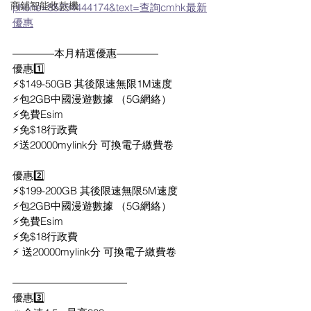
商鋪智能收款機
phone=85254444174&text=查詢cmhk最新
優惠
————本月精選優惠————
優惠1️⃣
⚡️$149-50GB 其後限速無限1M速度
⚡️包2GB中國漫遊數據 （5G網絡）
⚡️免費Esim
⚡️免$18行政費
⚡️送20000mylink分 可換電子繳費卷
優惠2️⃣
⚡️$199-200GB 其後限速無限5M速度
⚡️包2GB中國漫遊數據 （5G網絡）
⚡️免費Esim
⚡️免$18行政費
⚡️ 送20000mylink分 可換電子繳費卷
———————————
優惠3️⃣