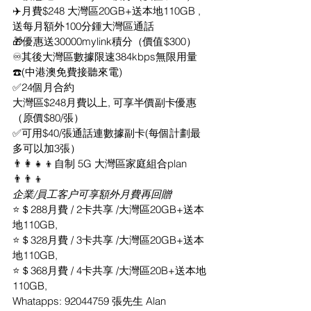
✈️月費$248 大灣區20GB+送本地110GB ,
送每月額外100分鍾大灣區通話
🎁優惠送30000mylink積分（價值$300）
♾其後大灣區數據限速384kbps無限用量
☎️(中港澳免費接聽來電)
✅24個月合約
大灣區$248月費以上, 可享半價副卡優惠
（原價$80/張）
✅可用$40/張通話連數據副卡(每個計劃最
多可以加3張）
👨‍👩‍👧‍👦自制 5G 大灣區家庭組合plan
👨‍👨‍👦
企業/員工客户可享額外月費再回贈
⭐＄288月費 / 2卡共享 /大灣區20GB+送本
地110GB,
⭐＄328月費 / 3卡共享 /大灣區20GB+送本
地110GB,
⭐＄368月費 / 4卡共享 /大灣區20B+送本地
110GB,
Whatapps: 92044759 張先生 Alan