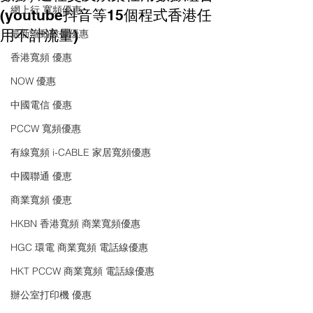
網上行 寬頻優惠
(youtube抖音等15個程式香港任
用不計流量)
最新流動數據優惠
香港寬頻 優惠
NOW 優惠
中國電信 優惠
PCCW 寬頻優惠
有線寬頻 i-CABLE 家居寬頻優惠
中國聯通 優恵
商業寬頻 優恵
HKBN 香港寬頻 商業寬頻優惠
HGC 環電 商業寬頻 電話線優惠
HKT PCCW 商業寬頻 電話線優惠
辦公室打印機 優惠