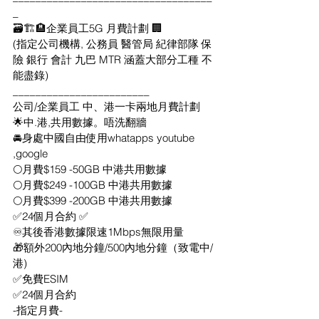
_
🗃🏗🏨企業員工5G 月費計劃 🏢
(指定公司機構, 公務員 醫管局 紀律部隊 保
險 銀行 會計 九巴 MTR 涵蓋大部分工種 不
能盡錄)
________________________
公司/企業員工 中、港一卡兩地月費計劃
🌟中.港,共用數據。唔洗翻牆
🚘身處中國自由使用whatapps youtube 
,google
🌕月費$159 -50GB 中港共用數據
🌕月費$249 -100GB 中港共用數據
🌕月費$399 -200GB 中港共用數據
✅24個月合約 ✅
♾其後香港數據限速1Mbps無限用量
🎁額外200內地分鐘/500內地分鐘（致電中/
港)
✅免費ESIM
✅24個月合約
-指定月費-