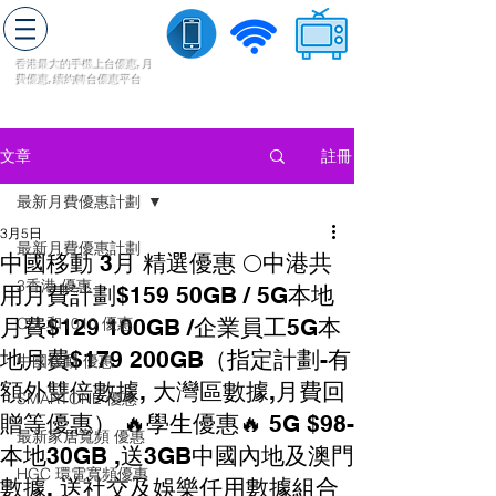
轉台快
香港最大的手機上
台
優惠,
月
費優惠,
續約
轉台
優惠
平台
流動數據
家居寬頻
​收費電視
註冊
文章
最新月費優惠計劃
3月5日
最新月費優惠計劃
中國移動 3月 精選優惠 🌕中港共
3香港 優惠
用月費計劃$159 50GB / 5G本地
月費$129 100GB /企業員工5G本
CSL和1010 優惠
地月費$179 200GB（指定計劃-有
中國移動 優惠
額外雙倍數據, 大灣區數據,月費回
SMARTONE 優惠
贈等優惠） 🔥學生優惠🔥 5G $98-
最新家居寬頻 優惠
本地30GB ,送3GB中國內地及澳門
HGC 環電寬頻優惠
數據, 送社交及娛樂任用數據組合