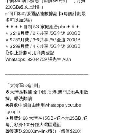
半價$40副卡優惠（原價$80/張） （ 月費
200GB或以上計劃）
✅可用$40/張通話連數據副卡(每個計劃最
多可以加3張）
👨‍👩‍👧‍👦自制 5G 家庭組合plan👨‍👨‍👦
⭐＄219月費 / 2卡共享 /5G全速 200GB
⭐＄259月費 / 3卡共享 /5G全速 200GB
⭐＄299月費 / 4卡共享 /5G全速 200GB
👌以上計劃可用商業登記
Whatapps: 92044759 張先生 Alan
___________________________________
__
「大灣區5G計劃」
🌟大灣區數據 
全中國.香港.澳門
,3地共用數
據。唔洗翻牆
🚘身處中國自由使用whatapps youtube 
,google
✈️月費$198 大灣區15GB+送本地35GB ,送
每月額外100分鍾大灣區通話
🎁優惠送20000mylink積分（價值$200）