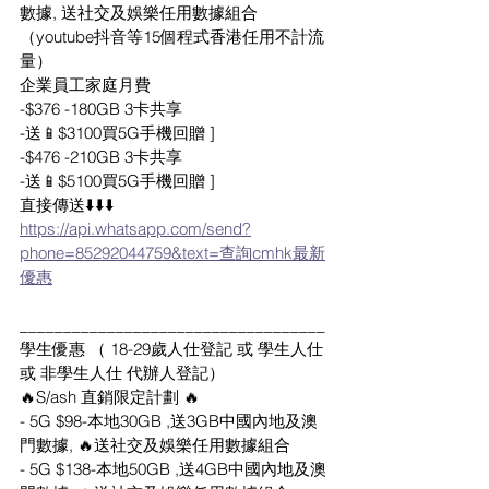
數據, 送社交及娛樂任用數據組合
（youtube抖音等15個程式香港任用不計流
量）
企業員工家庭月費
-$376 -180GB 3卡共享
-送📱$3100買5G手機回贈 ]
-$476 -210GB 3卡共享
-送📱$5100買5G手機回贈 ]
直接傳送⬇️⬇️⬇️
https://api.whatsapp.com/send?
phone=85292044759&text=查詢cmhk最新
優惠
___________________________________
學生優惠 （ 18-29歲人仕登記 或 學生人仕 
或 非學生人仕 代辦人登記）
🔥S/ash 直銷限定計劃 🔥
- 5G $98-本地30GB ,送3GB中國內地及澳
門數據, 🔥送社交及娛樂任用數據組合
- 5G $138-本地50GB ,送4GB中國內地及澳