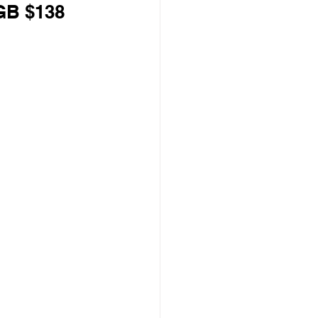
B $138
PCCW 寬頻優惠
款機