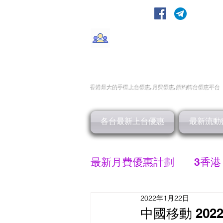
轉台快
CMHK/3HK/SmarTone/CSl/10
香港最大的手機上
台
優惠,
月費優惠,
續約
轉台
優惠
平台
各台最新上台優惠
最新流動
最新月費優惠計劃
3香港
2022年1月22日
SMARTONE 優惠
中國移動 20