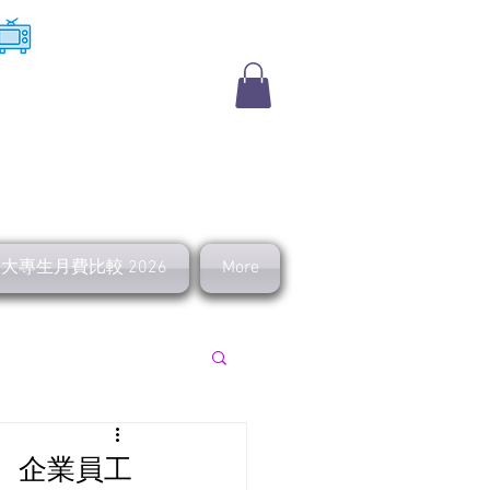
​收費電視
及大專生月費比較 2026
More
上行 寬頻優惠
！ 企業員工