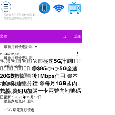
轉台快
香港最大的手機上
台
優惠,
月
費優惠,
續約
轉台
優惠
平台
流動數據
家居寬頻
​收費電視
註冊
文章
最新月費優惠計劃
2024年12月26日
最新月費優惠計劃
🏃🏻🏃🏻🏃🏻🏃🏻極速5G計劃🏃🏻‍♂️
3香港 優惠
🏃🏻‍♂️🏃🏻‍♂️🏃🏻‍♂️ 🟣$95👉👉5G全速
20GB數據 其後1Mbps任用 🟣本
CSL和1010 優惠
地無限通話分鐘 🟣每月1GB國內
中國移動 優惠
數據 🟣$10加購一卡兩號內地號碼
SMARTONE 優惠
已更新：
2025年12月17日
最新家居寬頻 優惠
HGC 環電寬頻優惠