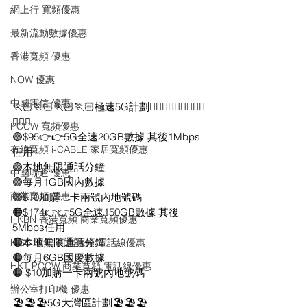
網上行 寬頻優惠
最新流動數據優惠
香港寬頻 優惠
NOW 優惠
中國電信 優惠
🏃🏻🏃🏻🏃🏻🏃🏻極速5G計劃🏃🏻‍♂️🏃🏻‍♂️🏃🏻‍♂️
🏃🏻‍♂️
PCCW 寬頻優惠
🟣$95👉👉5G全速20GB數據 其後1Mbps
有線寬頻 i-CABLE 家居寬頻優惠
任用
🟣本地無限通話分鐘
中國聯通 優恵
🟣每月1GB國內數據
商業寬頻 優恵
🟣$10加購一卡兩號內地號碼
🟠$174👉👉5G全速150GB數據 其後
HKBN 香港寬頻 商業寬頻優惠
5Mbps任用
🟠本地無限通話分鐘
HGC 環電 商業寬頻 電話線優惠
🟠每月6GB國慶數據
HKT PCCW 商業寬頻 電話線優惠
🟠 $10加購一卡兩號內地號碼
辦公室打印機 優惠
🏖️🏖️🏖️5G大灣區計劃🏖️🏖️🏖️