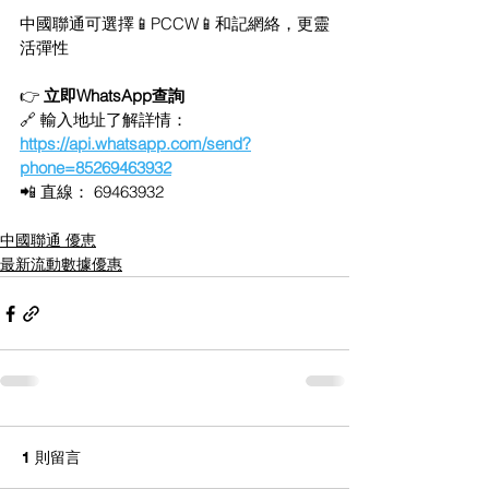
中國聯通可選擇📱PCCW📱和記網絡，更靈
活彈性
👉 
立即WhatsApp查詢
🔗 輸入地址了解詳情：
https://api.whatsapp.com/send?
phone=85269463932
📲 直線：
 69463932
中國聯通 優恵
最新流動數據優惠
1 則留言