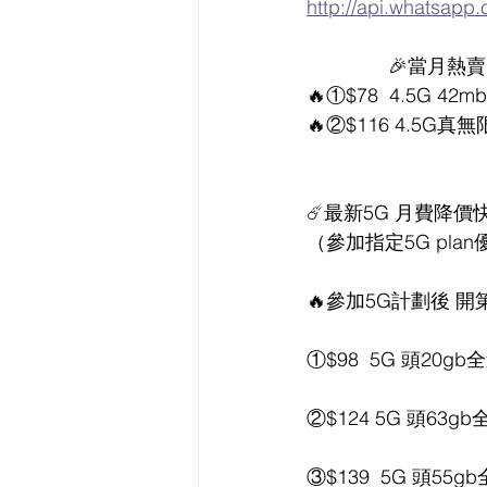
http://api.whatsap
               🎉當月
🔥①$78  4.5G 42
🔥②$116 4.5G
☄️最新5G 月費降
（參加指定5G plan
🔥參加5G計劃後 開第二
①$98  5G 頭20
②$124 5G 頭63
③$139  5G 頭5