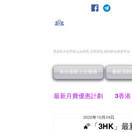
轉台快
CMHK/3HK/SmarTone/CSl/10
香港最大的手機上
台
優惠,
月費優惠,
續約
轉台
優惠
平台
各台最新上台優惠
最新流動
最新月費優惠計劃
3香港
2025年10月24日
SMARTONE 優惠
🌠「3HK」最