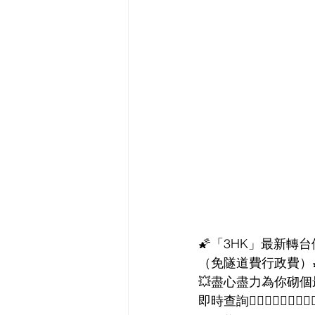
🌠「3HK」最新轉台優
（免隧道費行政費）
💥盡心盡力為你砌個
即時查詢👇🏻👇🏻👇🏻👇🏻