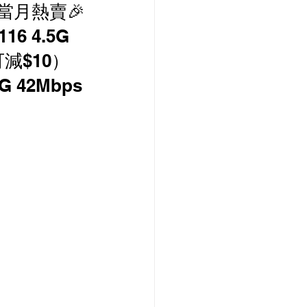
當月熱賣🎉
PCCW 寬頻優惠
16 4.5G
減$10）
 42Mbps
款機