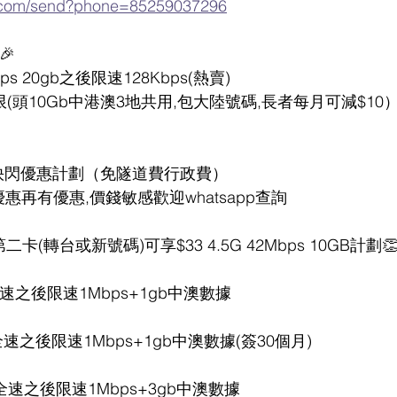
p.com/send?phone=85259037296
熱賣🎉
mbps 20gb之後限速128Kbps(熱賣)
真無限(頭10Gb中港澳3地共用,包大陸號碼,長者每月可減$10
價快閃優惠計劃（免隧道費行政費）
優惠再有優惠,價錢敏感歡迎whatsapp查詢 
卡(轉台或新號碼)可享$33 4.5G 42Mbps 10GB計劃👏
gb全速之後限速1Mbps+1gb中澳數據
gb全速之後限速1Mbps+1gb中澳數據(簽30個月)
5gb全速之後限速1Mbps+3gb中澳數據