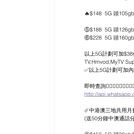
🔥$148  5G 頭1
⑤$188  5G 頭1
⑥$228  5G 頭1
以上5G計劃可加$38任用1
TV,Hmvod,MyTV Supe
✅以上5G計劃可加內地澳門
即時查詢👇🏻👇🏻👇🏻👇🏻
http://api.whatsap
☄️中港澳三地共用月
(送50分鐘中澳通話