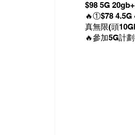
$98 5G 2
最新流動數據優惠
🔥①$78 4.5
真無限(頭10
有線寬頻 i-CABLE 
🔥參加5G計劃
HKBN 香港寬頻 商業
HKT PCCW 商業寬頻