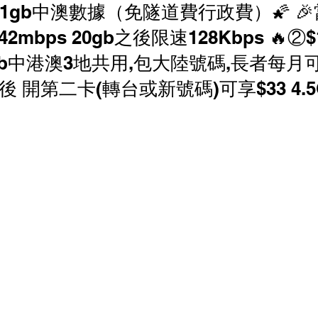
0gb+1gb中澳數據（免隧道費行政費）🌠 
香港寬頻 優惠
NOW 優惠
中國電信 優惠
G 42mbps 20gb之後限速128Kbps 🔥②$1
Gb中港澳3地共用,包大陸號碼,長者每月可
家居寬頻優惠
中國聯通 優恵
商業寬頻 優恵
後 開第二卡(轉台或新號碼)可享$33 4.5G
寬頻優惠
HGC 環電 商業寬頻 電話線優惠
 電話線優惠
辦公室打印機 優惠
商鋪智能收