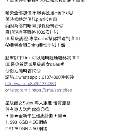
黎緊全部加價呀.咪再諗遲d會平d😖
係時候轉定個靚plan啦🤟🏻
🤗因為部門唔同.淨係做轉台😍
麻煩現有客聯絡1032安排啦
👍🏻星級認證.專業sales幫你跟進到底👍🏻
😱要轉台嘅Ching要快手啦！😱
點擊以下Link 可以隨時隨地聯絡我🙋🏻‍♀️
✌🏻是你首選🥇星級靚女sales🌟
😏歡迎隨時咨詢😏
請馬上whatsapp：61374380🤩🤩🤩
http://wa.me/85261374380
or 
telegram：https://t.me/ssstoffee
星級靚女Sales 專人跟進 優質服務
仲有專人送約你簽😏😏
👩🏼‍🎓全新學生優惠計劃👩🏼‍🎓
1. $98  6GB 4.5G網絡
2.$128 9GB 4.5G網絡 