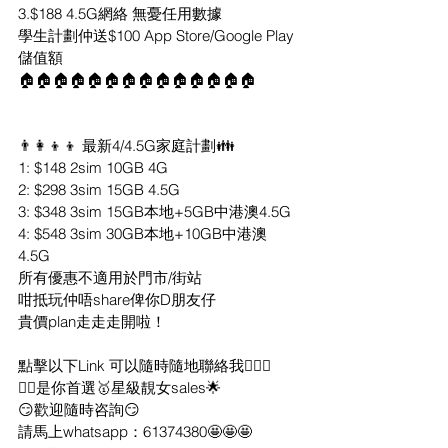
3.$188 4.5G網絡 無憂任用數據
學生計劃仲送$100 App Store/Google Play
儲值額
🏠🏠🏠🏠🏠🏠🏠🏠🏠🏠🏠🏠🏠🏠
👨‍👩‍👦‍👦 最新4/4.5G家庭計劃👪 
1: $148 2sim 10GB 4G
2: $298 3sim 15GB 4.5G
3: $348 3sim 15GB本地+5GB中港澳4.5G
4: $548 3sim 30GB本地+10GB中港澳 
4.5G
所有優惠不適用於門市/街站
咁抵玩仲唔share俾你D朋友仔
貴價plan走走走開啦！
點擊以下Link 可以隨時隨地聯絡我🙋🏻‍♀️
✌🏻是你首選🥇星級靚女sales🌟
😏歡迎隨時咨詢😏
請馬上whatsapp：61374380🤩🤩🤩