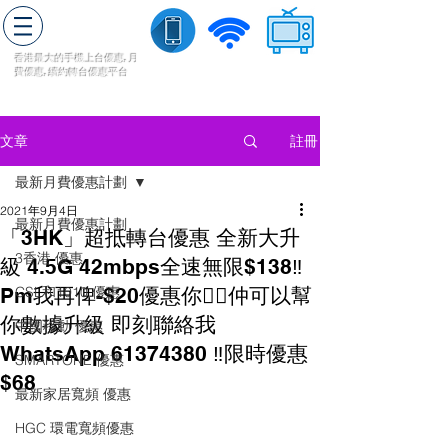
轉台快
香港最大的手機上
台
優惠,
月
費優惠,
續約
轉台
優惠
平台
流動數據
家居寬頻
​收費電視
註冊
文章
最新月費優惠計劃
2021年9月4日
最新月費優惠計劃
「3HK」超抵轉台優惠 全新大升
3香港 優惠
級 4.5G 42mbps全速無限$138‼️
Pm我再俾-$20優惠你✌🏻仲可以幫
CSL和1010 優惠
你數據升級 即刻聯絡我
中國移動 優惠
WhatsApp 61374380 ‼️限時優惠
SMARTONE 優惠
$68
最新家居寬頻 優惠
HGC 環電寬頻優惠