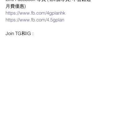
月費優惠)
https://www.fb.com/4gplanhk
https://www.fb.com/4.5gplan
Join TG和IG :
https://t.me/findplan
https://t.me/hk5gplan
#3HK
#3香港
#和記電訊
#Mo
#自由鳥
#1O1O
#電訊數碼
#數碼通
#Smartone
#cmhk
#中國移動
#csl
#轉台
#上台
#續約
#任用數據
#無限上網
#無限數據
#求Plan
#免隧道費
#免行政費
#月費計劃
#轉台優惠
#Apple
#Samsung
#iPhone
#出機
#BIRDIE
#4G無限
#4
.5G無限 
#5G
#HKBN
#香港寬
頻
3香港 優惠
最新流動數據優惠