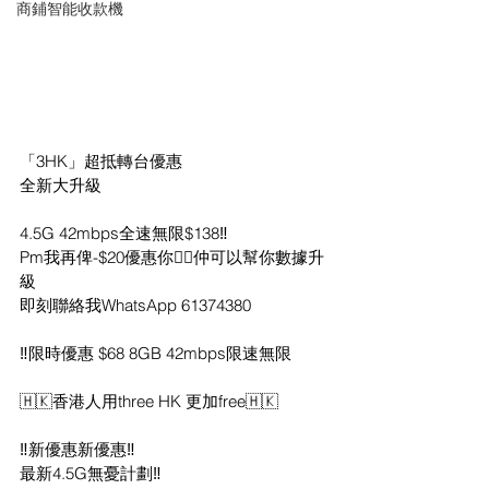
商鋪智能收款機
「3HK」超抵轉台優惠
全新大升級
4.5G 42mbps全速無限$138‼️
Pm我再俾-$20優惠你✌🏻仲可以幫你數據升
級
即刻聯絡我WhatsApp 61374380
‼️限時優惠 $68 8GB 42mbps限速無限
🇭🇰香港人用three HK 更加free🇭🇰
‼️新優惠新優惠‼️
最新4.5G無憂計劃‼️