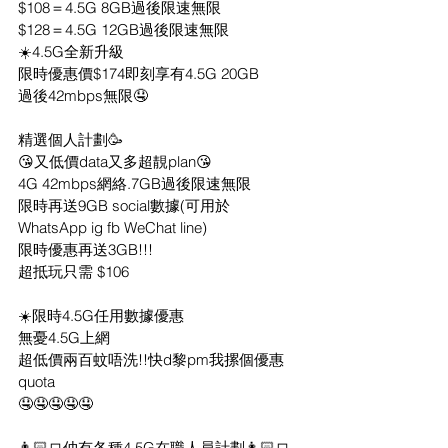
$108＝4.5G 8GB過後限速無限
$128＝4.5G 12GB過後限速無限
☀️4.5G全新升級
限時優惠價$174即刻享有4.5G 20GB
過後42mbps無限🤤
精選個人計劃🥳
😘又低價data又多超靚plan😘
4G 42mbps網絡.7GB過後限速無限
限時再送9GB social數據(可用於
WhatsApp ig fb WeChat line)
限時優惠再送3GB!!!
超抵玩只需 $106
☀️限時4.5G任用數據優惠
無憂4.5G上網
超低價兩百蚊唔洗!!快d黎pm我摞個優惠
quota
🤤🤤🤤🤤🤤
👨🏻‍💻仲有各種4.5G在職人員計劃👩🏻‍💻