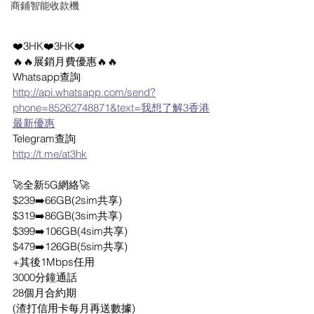
商鋪智能收款機
❤️3HK❤️3HK❤️
🔥🔥展銷月費優惠🔥🔥
Whatsapp查詢
http://api.whatsapp.com/send?
phone=85262748871&text=我想了解3香港
最新優惠
Telegram查詢
http://t.me/at3hk
🚀全新5G網絡🚀
$239➡️66GB(2sim共享)
$319➡️86GB(3sim共享)
$399➡️106GB(4sim共享)
$479➡️126GB(5sim共享)
+其後1Mbps任用
3000分鐘通話
28個月合約期
(渣打信用卡每月再送數據)