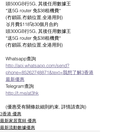
頭500GB行5G, 其後任用數據王
*送5G router 免$38租機費*
(冇鎖區,冇鎖位置,全港用到)
🥉月費$118🚀30個月合約
頭300GB行5G, 其後任用數據王
*送5G router 免$38租機費*
(冇鎖區,冇鎖位置,全港用到)
Whatsapp查詢
http://api.whatsapp.com/send?
phone=85262748871&text=我想了解3香港
最新優惠
Telegram查詢
http://t.me/at3hk
(優惠受有關條款細則約束, 詳情請查詢)
3香港 優惠
最新家居寬頻 優惠
最新流動數據優惠