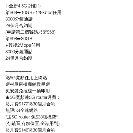
✨全新4.5G 計劃✨
🥇$68➡️10GB+128kbps任用
3000分鐘通話
28個月合約期
(申請第二個號碼只需$58)
🥈$98➡️30GB
+其後2Mbps任用
3000分鐘通話
24個月合約期
➖➖➖➖➖➖➖➖
🚀5G寬頻任用上網🚀
🌈村屋唐樓商鋪救星🌈
免安裝免拉線一插即用
🎄5G寬頻連5G router月費：
🥇月費$172🚀30個月合約
無限5G全速網絡
*送5G router 免$38租機費*
(冇鎖區,冇鎖位置,全港用到)
🥈月費$146🚀30個月合約