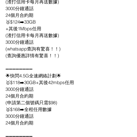
(渣打信用卡每月再送數據)
3000分鐘通話
24個月合約期
🥉$124➡️33GB
+其後1Mbps任用
(渣打信用卡每月再送數據)
3000分鐘通話
(whatsapp查詢有驚喜！！)
(查詢優惠詳情有驚喜！！)
➖➖➖➖➖➖➖➖
🌟快閃4.5G全速網絡計劃🌟
🥇$118➡️30GB+其後42mbps任用
3000分鐘通話
24個月合約期
(申請第二個號碼只需$98)
🥈$168➡️全程任用數據
3000分鐘通話
24個月合約期
➖➖➖➖➖➖➖➖