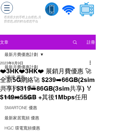
轉台快
香港最大的手機上
台
優惠,
月
費優惠,
續約
轉台
優惠
平台
流動數據
家居寬頻
​收費電視
註冊
文章
最新月費優惠計劃
2023年8月9日
最新月費優惠計劃
❤️3HK❤️3HK❤️ 展銷月費優惠 🚀
3香港 優惠
全新5G網絡🚀 $239➡️66GB(2sim
共享) $319➡️86GB(3sim共享) 🏅
CSL和1010 優惠
$149➡️55GB +其後1Mbps任用
中國移動 優惠
SMARTONE 優惠
最新家居寬頻 優惠
HGC 環電寬頻優惠