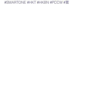
#SMARTONE
#HKT
#HKBN
#PCCW
#寬
頻
#光纖
#1000M
#CMHK
#中國移動
#HGC
#唐樓
#優惠
#家
居寬頻
#抖音
#4G
#宜家
#網上行
#路由器
3香港 優惠
最新流動數據優惠
最新家居寬頻 優惠
1 則留言
撰寫留言......