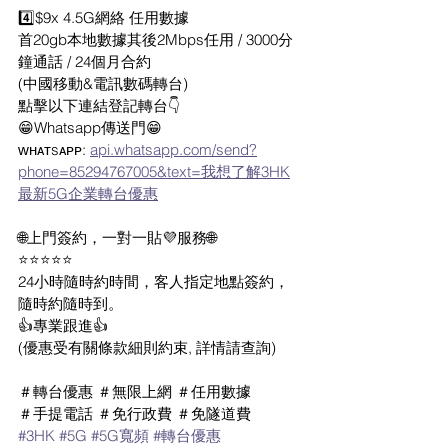
4️⃣$9x 4.5G網絡 任用數據
首20gb本地數據其後2Mbps任用 / 3000分
鐘通話 / 24個月合約
(中國移動&電訊數碼轉台)
點擊以下連結登記轉台👇
😁Whatsapp傳送門😁
ᴡʜᴀᴛsᴀᴘᴘ: 
api.whatsapp.com/send?
phone=85294767005&text=我想了解3HK
最新5G企業轉台優惠
🌐上門簽約，一對一貼💜服務🌐
⭐⭐⭐⭐⭐
24小時隨時約時間，客人指定地點簽約，
隨時約隨時到。
👍專業跟進👍
(優惠受有關條款細則約束, 詳情請查詢)
＃轉台優惠 ＃無限上網 ＃任用數據
＃手提電話 ＃免行政費 ＃免隧道費
#3HK
#5G
#5G寬頻
#轉台優惠