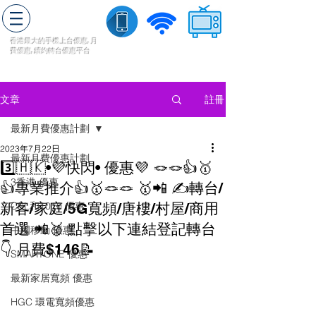
轉台快
香港最大的手機上
台
優惠,
月
費優惠,
續約
轉台
優惠
平台
流動數據
家居寬頻
​收費電視
註冊
文章
最新月費優惠計劃
2023年7月22日
最新月費優惠計劃
3️⃣🇭🇰•💜快閃• 優惠💜 🪢🪢👍🥇
3香港 優惠
👍專業推介👍🥇🪢🪢 🥇📲 ✍️轉台/
新客/家庭/5G寬頻/唐樓/村屋/商用
CSL和1010 優惠
首選 📲🥇 點擊以下連結登記轉台
中國移動 優惠
👇 月費$146📝
SMARTONE 優惠
最新家居寬頻 優惠
HGC 環電寬頻優惠