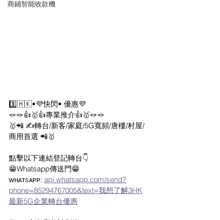
商鋪智能收款機
3️⃣🇭🇰•💜快閃• 優惠💜
🪢🪢👍🥇👍專業推介👍🥇🪢🪢
🥇📲 ✍️轉台/新客/家庭/5G寬頻/唐樓/村屋/
商用首選 📲🥇
點擊以下連結登記轉台👇
😁Whatsapp傳送門😁
ᴡʜᴀᴛsᴀᴘᴘ: 
api.whatsapp.com/send?
phone=85294767005&text=我想了解3HK
最新5G企業轉台優惠