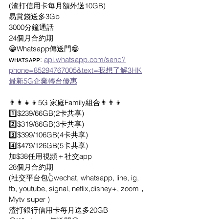
(渣打信用卡每月額外送10GB)
易賞錢送多3Gb
3000分鐘通話
24個月合約期
😁Whatsapp傳送門😁
ᴡʜᴀᴛsᴀᴘᴘ: 
api.whatsapp.com/send?
phone=85294767005&text=我想了解3HK
最新5G企業轉台優惠
👨‍👩‍👧‍👦5G 家庭Family組合👨‍👨‍👦
1️⃣$239/66GB(2卡共享)
2️⃣$319/86GB(3卡共享)
3️⃣$399/106GB(4卡共享)
4️⃣$479/126GB(5卡共享)
加$38任用視頻＋社交app
28個月合約期
(社交平台包👆wechat, whatsapp, line, ig, 
fb, youtube, signal, neflix,disney+, zoom，
Mytv super )
渣打銀行信用卡每月送多20GB