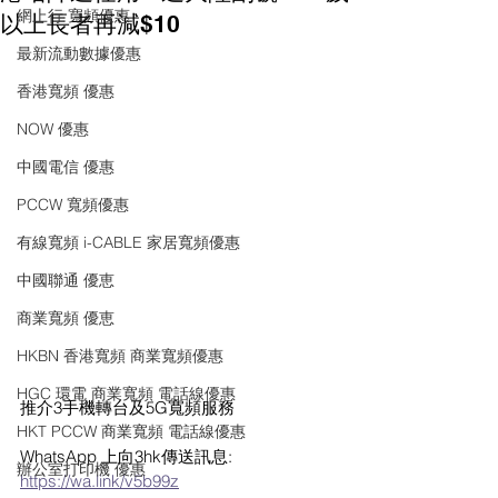
網上行 寬頻優惠
以上長者再減$10
最新流動數據優惠
香港寬頻 優惠
NOW 優惠
中國電信 優惠
PCCW 寬頻優惠
有線寬頻 i-CABLE 家居寬頻優惠
中國聯通 優恵
商業寬頻 優恵
HKBN 香港寬頻 商業寬頻優惠
HGC 環電 商業寬頻 電話線優惠
推介3手機轉台及5G寬頻服務 
HKT PCCW 商業寬頻 電話線優惠
WhatsApp 上向3hk傳送訊息:
辦公室打印機 優惠
https://wa.link/v5b99z