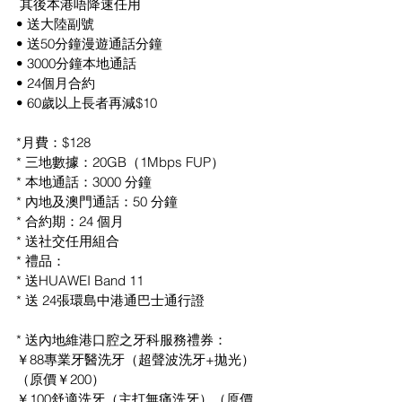
 其後本港唔降速任用
• 送大陸副號
• 送50分鐘漫遊通話分鐘
• 3000分鐘本地通話
• 24個月合約 
• 60歲以上長者再減$10
*月費：$128
* 三地數據：20GB（1Mbps FUP）
* 本地通話：3000 分鐘
* 內地及澳門通話：50 分鐘
* 合約期：24 個月
* ⁠送社交任用組合
* 禮品：
* 送HUAWEI Band 11
* 送 24張環島中港通巴士通行證
* 送內地維港口腔之牙科服務禮券：
￥88專業牙醫洗牙（超聲波洗牙+拋光）
（原價￥200）
￥100舒適洗牙（主打無痛洗牙）（原價