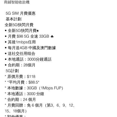
商鋪智能收款機
 5G SIM 月費優惠
 基本計劃
全新5G快閃月費
• 全新5G快閃月費♠️
• 月費 $98 5G 全速 33GB 🔥
• 其後1mbps任用
• 每月送4GB 中國及澳門數據
• 送社交任用组合
• 本地通話：3000分鐘通話
• ⁠合約期：28個月
 5G計劃
* 原價月費：$118
* *平均月費：$88.5*
* 本地數據：30GB（1Mbps FUP）
* 本地通話：3000 分鐘
* 合約期：24 個月
* 月費回贈：免 6 個月（第3、6、9、12、
15、18個月）
* 額外優惠：