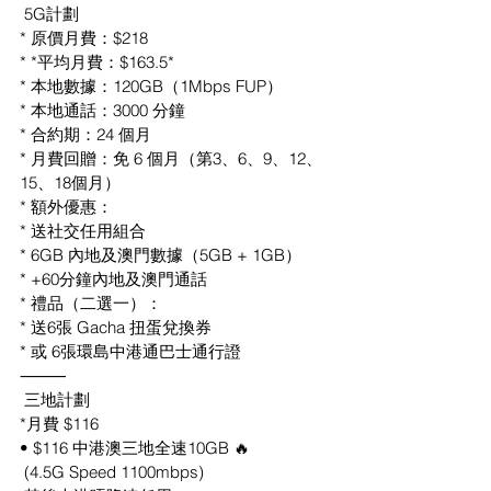
 5G計劃
* 原價月費：$218
* *平均月費：$163.5*
* 本地數據：120GB（1Mbps FUP）
* 本地通話：3000 分鐘
* 合約期：24 個月
* 月費回贈：免 6 個月（第3、6、9、12、
15、18個月）
* 額外優惠：
* ⁠送社交任用組合
* 6GB 內地及澳門數據（5GB + 1GB）
* +60分鐘內地及澳門通話
* 禮品（二選一）：
* 送6張 Gacha 扭蛋兌換券
* 或 6張環島中港通巴士通行證
⸻
 三地計劃
*月費 $116
• $116 中港澳三地全速10GB 🔥 
 (4.5G Speed 1100mbps)