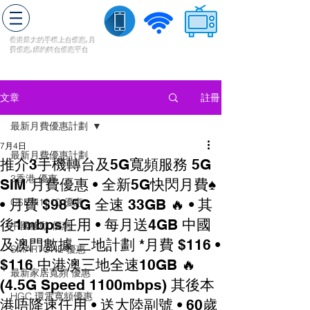
轉台快
香港最大的手機上
台
優惠,
月
費優惠,
續約
轉台
優惠
平台
流動數據
家居寬頻
​收費電視
註冊
文章
最新月費優惠計劃
7月4日
最新月費優惠計劃
推介3手機轉台及5G寬頻服務 5G
3香港 優惠
SIM 月費優惠 • 全新5G快閃月費♠️
• 月費 $98 5G 全速 33GB 🔥 • 其
CSL和1010 優惠
後1mbps任用 • 每月送4GB 中國
中國移動 優惠
及澳門數據 三地計劃 *月費 $116 •
SMARTONE 優惠
$116 中港澳三地全速10GB 🔥
最新家居寬頻 優惠
(4.5G Speed 1100mbps) 其後本
HGC 環電寬頻優惠
港唔降速任用 • 送大陸副號 • 60歲