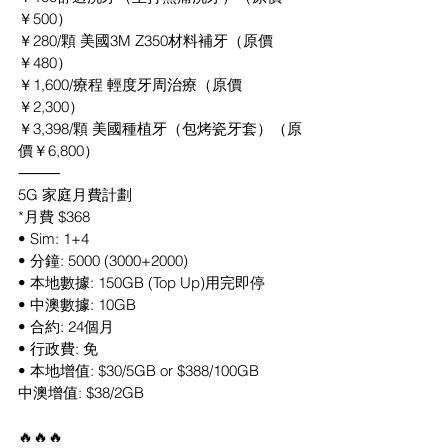
￥500）
￥280/顆 美國3M Z350材料補牙（原價
￥480）
￥1,600/療程 輕度牙周治療（原價
￥2,300）
￥3,398/顆 美國種植牙（包烤瓷牙套）（原
價￥6,800）
⸻
5G 家庭月費計劃
*月費 $368
• Sim: 1+4
• 分鐘: 5000 (3000+2000)
• 本地數據: 150GB (Top Up)用完即停
• 中澳數據: 10GB
• 合約: 24個月
• 行政費: 免
• 本地增值: $30/5GB or $388/100GB
中澳增值: $38/2GB 
🔥🔥🔥