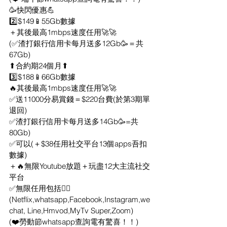
🥳快閃優惠💪
2️⃣$149📱55Gb數據
＋其後最高1mbps速度任用🚀🚀
(✅渣打銀行信用卡每月送多12Gb🥳＝共
67Gb) 
⬆合約期24個月⬆
3️⃣$188📱66Gb數據
🔥其後最高1mbps速度任用🚀🚀
✅送11000分易賞錢＝$220台費(於第3期單
退回) 
✅渣打銀行信用卡每月送多14Gb🥳=共
80Gb)
✅可以(＋$38任用社交平台13個apps吾扣
數據) 
＋🔥無限Youtube放題＋玩盡12大主流社交
平台
✅無限任用包括👇🏻
(Netflix,whatsapp,Facebook,Instagram,we
chat, Line,Hmvod,MyTv Super,Zoom) 
(❤️勞動節whatsapp查詢電有驚喜！！) 