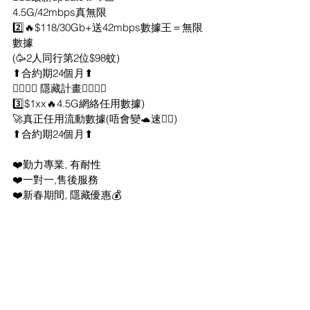
4.5G/42mbps真無限
2️⃣🔥$118/30Gb+送42mbps數據王＝無限
數據
(🥳2人同行第2位$98蚊) 
⬆合約期24個月⬆
👇🏻👇🏻 隱藏計畫👇🏻👇🏻
3️⃣$1xx🔥4.5G網絡任用數據) 
🚀真正任用流動數據(唔會變🐢速👍🏻)
⬆合約期24個月⬆
❤️勤力專業, 有耐性
❤️一對一,售後服務
❤️新春期間, 隱藏優惠💰
歡迎查詢☎53262767☎️陳先生(Joe)
http://api.whatsapp.com/send?
phone=85253762767&text=Hello☀️我想了
解3HK轉台月費
最新家居寬頻 優惠
3香港 優惠