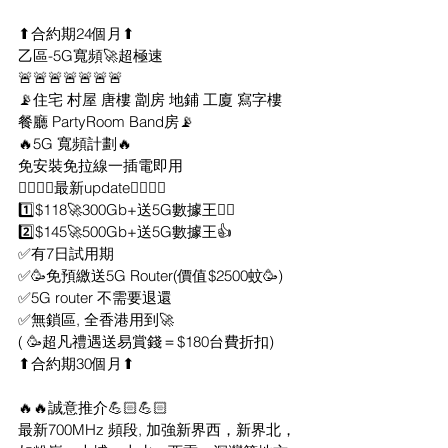
⬆合約期24個月⬆
乙區-5G寬頻🚀超極速
🚨🚨🚨🚨🚨🚨🚨
📡住宅 村屋 唐樓 劏房 地鋪 工廈 寫字樓
餐廳 PartyRoom Band房📡
🔥5G 寬頻計劃🔥
免安裝免拉線一插電即用
👇🏻👇🏻最新update👇🏻👇🏻
1️⃣$118🚀300Gb+送5G數據王👍🏻
2️⃣$145🚀500Gb+送5G數據王👍
✅有7日試用期
✅🥳免預繳送5G Router(價值$2500蚊🥳)
✅5G router 不需要退還
✅無鎖區, 全香港用到🚀
( 🥳超凡禮遇送易賞錢＝$180台費折扣) 
⬆合約期30個月⬆
🔥🔥誠意推介💪🏻💪🏻
最新700MHz 頻段, 加強新界西，新界北，