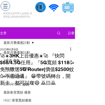
轉台快
香港最大的手機上
台
優惠,
月
費優惠,
續約
轉台
優惠
平台
流動數據
家居寬頻
​收費電視
註冊
文章
最新月費優惠計劃
2023年6月9日
最新月費優惠計劃
🚀☀️3HK上台優惠☀️🚀 『快閃
3香港 優惠
$68/4.5G任用』『5G寬頻 $118🥳
免預繳送5G Router(價值$2500蚊
CSL和1010 優惠
🥳不需退還』 😁帶號碼轉台，開
中國移動 優惠
新卡，都可以㗎😄 🙇🏻🙇
SMARTONE 優惠
最新家居寬頻 優惠
HGC 環電寬頻優惠