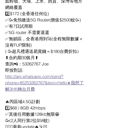
如粉嶺、大埔、上水、西貢、深灣等地方
網絡覆蓋
2️⃣$172 (全香港任何位) 
✅🥳免預繳送5G Router(價值$2500蚊🥳)
✅有7日試用期
✅5G router 不需要退還
✅無鎖區，全香港用到🚀(全程無限數據＋
沒有FUP限制) 
( 🥳超凡禮遇送易賞錢＝$180台費折扣）
⬆合約期30個月⬆
查詢📲：53262767 Joe
即按對話:
http://api.whatsapp.com/send?
phone=85253262767&text=Hello☀️我想了
解3HK轉台月費
🔥丙區域4.5G計劃
1️⃣$68 / 8GB 42mbps
✅其後任用數據128kb無限😁
🥳(2人同行第2位$58蚊) 
👇🏻🔥最新update🔥👇🏻