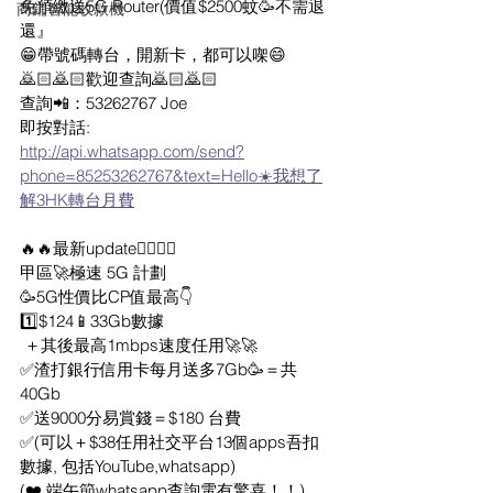
免預繳送5G Router(價值$2500蚊🥳不需退
商鋪智能收款機
還』 
😁帶號碼轉台，開新卡，都可以㗎😄
🙇🏻🙇🏻歡迎查詢🙇🏻🙇🏻
查詢📲：53262767 Joe
即按對話:
http://api.whatsapp.com/send?
phone=85253262767&text=Hello☀️我想了
解3HK轉台月費
🔥🔥最新update👇🏻👇🏻
甲區🚀極速 5G 計劃
🥳5G性價比CP值最高👇
1️⃣$124📱33Gb數據
 ＋其後最高1mbps速度任用🚀🚀
✅渣打銀行信用卡每月送多7Gb🥳＝共
40Gb
✅送9000分易賞錢＝$180 台費
✅(可以＋$38任用社交平台13個apps吾扣
數據, 包括YouTube,whatsapp) 
(❤️ 端午節whatsapp查詢電有驚喜！！) 