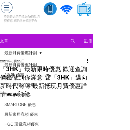
轉台快
香港最大的手機上
台
優惠,
月
費優惠,
續約
轉台
優惠
平台
流動數據
家居寬頻
​收費電視
註冊
文章
最新月費優惠計劃
2021年5月25日
最新月費優惠計劃
「3HK」最新限時優惠 歡迎查詢
3香港 優惠
價錢做到你滿意 🏆「3HK」邁向
新時代🚀🚀 最新抵玩月費優惠詳
CSL和1010 優惠
情🔥🔥🚀🚀
中國移動 優惠
SMARTONE 優惠
最新家居寬頻 優惠
HGC 環電寬頻優惠