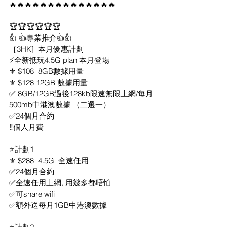
🔥🔥🔥🔥🔥🔥🔥🔥🔥🔥🔥🔥🔥🔥
🏆🏆🏆🏆🏆🏆
👍 👍專業推介👍👍
［3HK]  本月優惠計劃
⚡️全新抵玩4.5G plan 本月登場
⚜️ $108  8GB數據用量
⚜️ $128 12GB 數據用量
✅ 8GB/12GB過後128kb限速無限上網/每月
500mb中港澳數據 （二選一）
✅24個月合約
‼️個人月費
⭐計劃1
⚜️ $288  4.5G  全速任用
✅24個月合約
✅全速任用上網, 用幾多都唔怕
✅可share wifi
✅額外送每月1GB中港澳數據