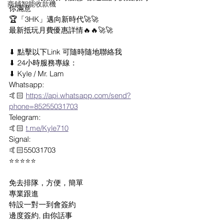
商鋪智能收款機
你滿意
🏆「3HK」邁向新時代🚀🚀
最新抵玩月費優惠詳情🔥🔥🚀🚀
⬇ 點擊以下Link 可隨時隨地聯絡我
⬇ 24小時服務專線：
⬇ Kyle / Mr. Lam
Whatsapp: 
🤙🏻 
https://api.whatsapp.com/send?
phone=85255031703
Telegram: 
🤙🏻 
t.me/Kyle710
Signal:
🤙🏻55031703
⭐⭐⭐⭐⭐
免去排隊，方便，簡單
專業跟進
特設一對一到會簽約
邊度簽約, 由你話事