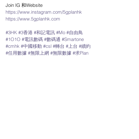
Join IG 和Website
https://www.instagram.com/5gplanhk
https://www.5gplanhk.com
#3HK
#3香港
#和記電訊
#Mo
#自由鳥
#1O1O
#電訊數碼
#數碼通
#Smartone
#cmhk
#中國移動
#csl
#轉台
#上台
#續約
#任用數據
#無限上網
#無限數據
#求Plan
#免隧道費
#免行政費
#月費計劃
#轉台優惠
#Apple
#Samsung
#iPhone
#出機
#BIRDIE
#4G無限
#4
.5G無限 
#5G
#HKBN
#香港寬
頻
3香港 優惠
最新流動數據優惠