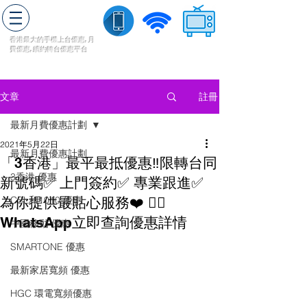
轉台快
香港最大的手機上
台
優惠,
月
費優惠,
續約
轉台
優惠
平台
流動數據
家居寬頻
​收費電視
註冊
文章
最新月費優惠計劃
2021年5月22日
最新月費優惠計劃
「3香港」最平最抵優惠‼️限轉台同
3香港 優惠
新號碼✅ 上門簽約✅ 專業跟進✅
為你提供最貼心服務❤️ 👉🏼
CSL和1010 優惠
WhatsApp立即查詢優惠詳情
中國移動 優惠
SMARTONE 優惠
最新家居寬頻 優惠
HGC 環電寬頻優惠