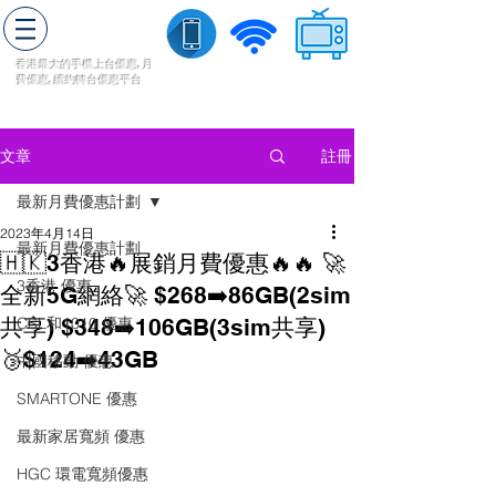
轉台快
香港最大的手機上
台
優惠,
月
費優惠,
續約
轉台
優惠
平台
流動數據
家居寬頻
​收費電視
註冊
文章
最新月費優惠計劃
2023年4月14日
最新月費優惠計劃
🇭🇰3香港🔥展銷月費優惠🔥🔥 🚀
3香港 優惠
全新5G網絡🚀 $268➡️86GB(2sim
共享) $348➡️106GB(3sim共享)
CSL和1010 優惠
🥉$124➡️43GB
中國移動 優惠
SMARTONE 優惠
最新家居寬頻 優惠
HGC 環電寬頻優惠