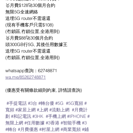
🥇月費$128🚀30個月合約
無限5G全速網絡
送埋5G router不需退還
(現有手機客戶只需$108) 
(冇鎖區,冇鎖位置,全港用到)
🥉月費$88🚀30個月合約
頭300GB行5G, 其後任用數據王
送埋5G router不需退還
(冇鎖區,冇鎖位置,全港用到)
whatsapp查詢：62748871
wa.me/85262748871
(優惠受有關條款細則約束, 詳情請查詢)
#手提電話
#3台
#轉台優
#5G
#5G寬頻
#
寬頻
#家居上網
#上網
#流動上網
#月費計
劃
#和記電訊
#3HK
#手機上網
#IPHONE
#
無限上網
#任用數據
#3香港
#智能手機
#3
#轉台
#月費優惠
#村屋上網
#商業寬頻
#鋪