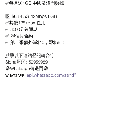
✅每月送1GB 中國及澳門數據
6️⃣ $68 4.5G 42Mbps 8GB
✅其後128kbps 任用
✅ 3000分鐘通話
✅ 24個月合約
✅ 第二張額外減$10，即$58 ‼️
點擊以下連結登記轉台👇
Signal🇭🇰: 59959989
😁Whatsapp傳送門😁
ᴡʜᴀᴛsᴀᴘᴘ: 
api.whatsapp.com/send?
phone=85259959989&text=我想了解最新
轉台優惠計劃
Telegram:
🤙🏻
t.me/ThreeHK_HIM
最新家居寬頻 優惠
3香港 優惠
最新流動數據優惠