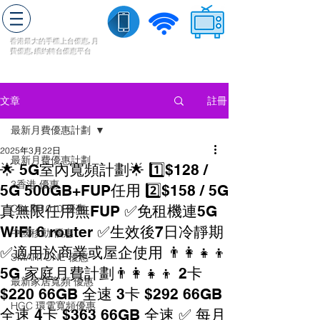
轉台快
香港最大的手機上
台
優惠,
月
費優惠,
續約
轉台
優惠
平台
流動數據
家居寬頻
​收費電視
註冊
文章
最新月費優惠計劃
2025年3月22日
最新月費優惠計劃
🌟 5G室內寬頻計劃🌟 1️⃣$128 /
3香港 優惠
5G 500GB+FUP任用 2️⃣$158 / 5G
真無限任用無FUP ✅免租機連5G
CSL和1010 優惠
WiFi 6 router ✅生效後7日冷靜期
中國移動 優惠
✅適用於商業或屋企使用 👨‍👩‍👧‍👦
SMARTONE 優惠
5G 家庭月費計劃👨‍👩‍👧‍👦 2卡
最新家居寬頻 優惠
$220 66GB 全速 3卡 $292 66GB
HGC 環電寬頻優惠
全速 4卡 $363 66GB 全速 ✅ 每月