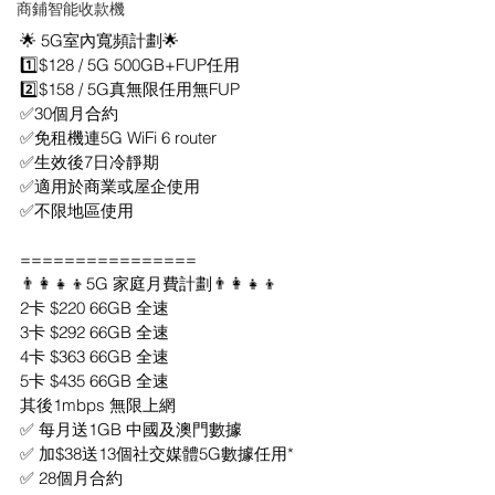
商鋪智能收款機
🌟 5G室內寬頻計劃🌟
1️⃣$128 / 5G 500GB+FUP任用
2️⃣$158 / 5G真無限任用無FUP
✅30個月合約
✅免租機連5G WiFi 6 router
✅生效後7日冷靜期
✅適用於商業或屋企使用
✅不限地區使用
================
👨‍👩‍👧‍👦5G 家庭月費計劃👨‍👩‍👧‍👦
2卡 $220 66GB 全速
3卡 $292 66GB 全速
4卡 $363 66GB 全速
5卡 $435 66GB 全速
其後1mbps 無限上網
✅ 每月送1GB 中國及澳門數據
✅ 加$38送13個社交媒體5G數據任用*
✅ 28個月合約