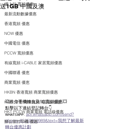
網上行 寬頻優惠
送1GB 中國及澳
最新流動數據優惠
香港寬頻 優惠
NOW 優惠
中國電信 優惠
PCCW 寬頻優惠
有線寬頻 i-CABLE 家居寬頻優惠
中國聯通 優恵
商業寬頻 優恵
HKBN 香港寬頻 商業寬頻優惠
💥推介手機轉台及5G寬頻優惠💥
HGC 環電 商業寬頻 電話線優惠
點擊以下連結登記轉台👇
HKT PCCW 商業寬頻 電話線優惠
ᴡʜᴀᴛsᴀᴘᴘ: 
api.whatsapp.com/send?
phone=85259959989&text=我想了解最新
辦公室打印機 優惠
轉台優惠計劃