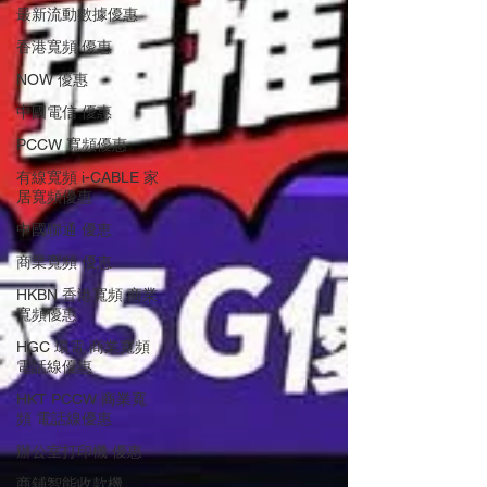
最新流動數據優惠
香港寬頻 優惠
NOW 優惠
中國電信 優惠
PCCW 寬頻優惠
有線寬頻 i-CABLE 家
居寬頻優惠
中國聯通 優恵
商業寬頻 優恵
HKBN 香港寬頻 商業
寬頻優惠
HGC 環電 商業寬頻
電話線優惠
HKT PCCW 商業寬
頻 電話線優惠
辦公室打印機 優惠
商鋪智能收款機