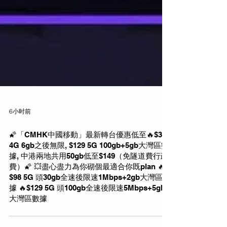
6小时前
🌠「CMHK中國移動」最新轉台優惠低至🔥$38
4G 6gb之後無限, $129 5G 100gb+5gb大灣區數
據, 中港兩地共用50gb低至$149（免隧道費行政
費）🌠 💥盡心盡力為你砌個最適合你既plan 🔥
$98 5G 頭30gb全速後限速1Mbps+2gb大灣區數
據 🔥$129 5G 頭100gb全速後限速5Mbps+5gb
大灣區數據