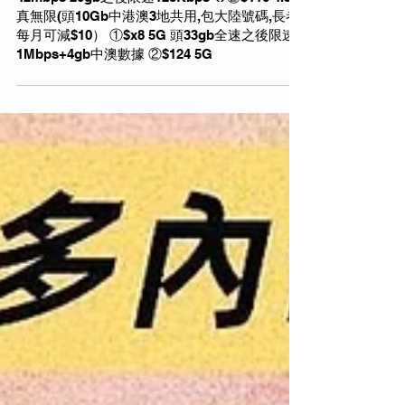
🌠「3HK」最新轉台優惠4.5G低至$78 享有20gb
之後限速,快閃$x8 5G 33gb+4gb中澳數據（免隧
道費行政費）🌠 🎉當月熱賣🎉 🔥①$78 4.5G
42mbps 20gb之後限速128Kbps 🔥②$116 4.5G
真無限(頭10Gb中港澳3地共用,包大陸號碼,長者
每月可減$10） ①$x8 5G 頭33gb全速之後限速
1Mbps+4gb中澳數據 ②$124 5G