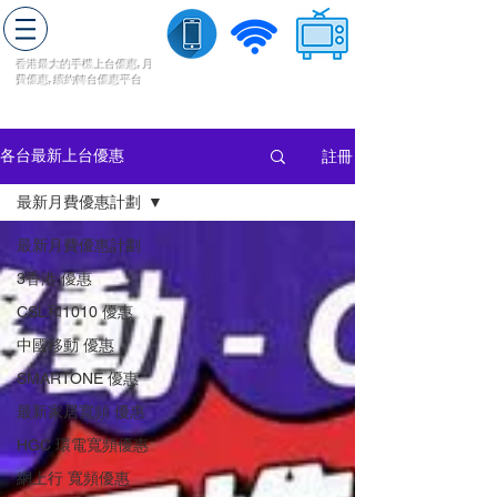
轉台快
香港最大的手機上
台
優惠,
月
費優惠,
續約
轉台
優惠
平台
流動數據
家居寬頻
​收費電視
註冊
各台最新上台優惠
最新月費優惠計劃
最新月費優惠計劃
3香港 優惠
CSL和1010 優惠
中國移動 優惠
SMARTONE 優惠
最新家居寬頻 優惠
HGC 環電寬頻優惠
網上行 寬頻優惠