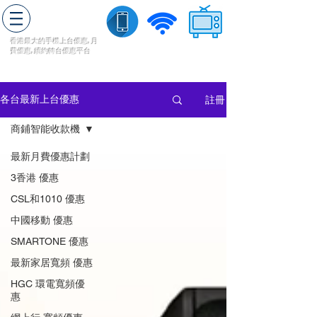
轉台快
香港最大的手機上
台
優惠,
月
費優惠,
續約
轉台
優惠
平台
流動數據
家居寬頻
​收費電視
註冊
各台最新上台優惠
商鋪智能收款機
最新月費優惠計劃
3香港 優惠
CSL和1010 優惠
中國移動 優惠
SMARTONE 優惠
最新家居寬頻 優惠
HGC 環電寬頻優
惠