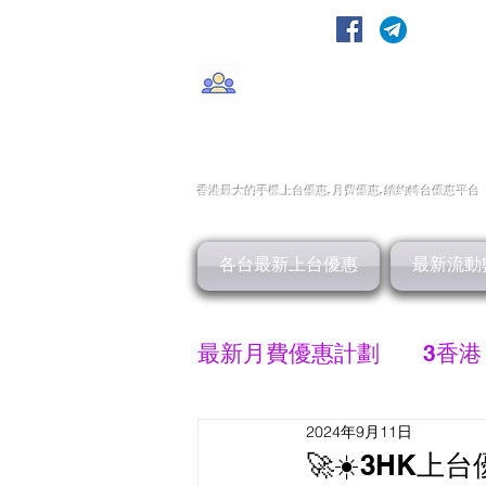
轉台快
CMHK/3HK/SmarTone/CSl/10
香港最大的手機上
台
優惠,
月費優惠,
續約
轉台
優惠
平台
各台最新上台優惠
最新流動
最新月費優惠計劃
3香港
2024年9月11日
SMARTONE 優惠
🚀☀️3HK上台