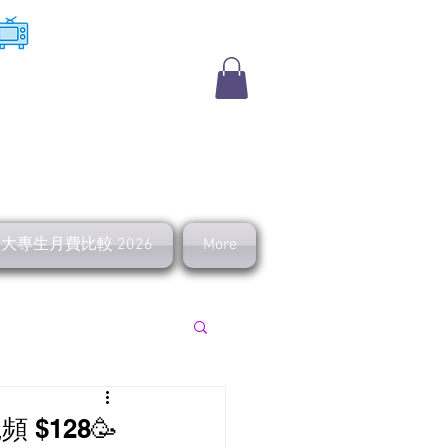
​收費電視
及大專生月費比較 2026
More
上行 寬頻優惠
 $128🥳