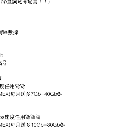
tsapp查詢電有驚喜！！)
大灣區數據
b
👇
據
度任用🚀🚀
X)每月送多7Gb=40Gb🥳
s速度任用🚀🚀🚀
X)每月送多19Gb=80Gb🥳