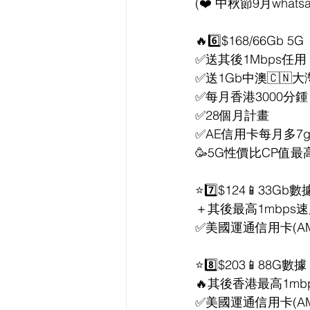
(❤️ 中秋節9月wha
🔥6️⃣$168/66Gb 5G
✅送其後1Mbps任用
✅送1Gb中澳🇨🇳
✅每月香港3000分鍾
✅28個月計畫
✅AE信用卡每月多7g
🥳5G性價比CP值最高
⭐7️⃣$124📱33Gb數
＋其後最高1mbps速
✅美國運通信用卡(AME
⭐8️⃣$203📱88G數據
🔥其後香港最高1mbp
✅美國運通信用卡(AME