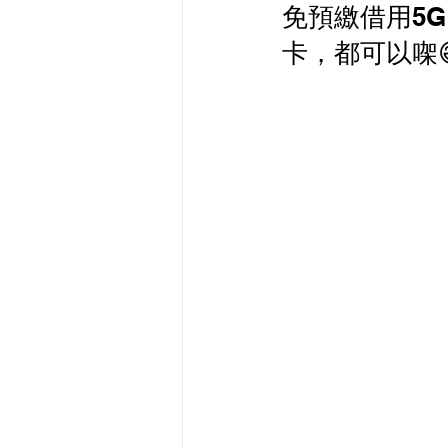
免預繳借用5G 
最新流動數據優惠
卡，都可以㗎😄 
有線寬頻 i-CABLE 
HKBN 香港寬頻 商業
HKT PCCW 商業寬頻