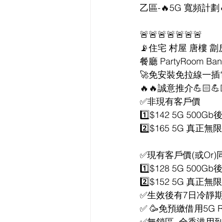
乙區-🔥5G 寬頻計劃
🚨🚨🚨🚨🚨🚨🚨
📡住宅 村屋 唐樓 劏
餐廳 PartyRoom Ba
🚀免安裝免拉線一
🔥🔥誠意推介💪🏻💪
✅非現有客戶價
1️⃣$142 5G 500G
2️⃣$165 5G 真正無
✅現有客戶價(或Or)同
1️⃣$128 5G 500G
2️⃣$152 5G 真正無
✅生效後有7日冷靜
✅ 🥳免預繳借用5G Ro
✅無鎖區, 全香港用到