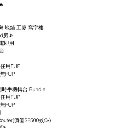
🔥
房 地鋪 工廈 寫字樓
nd房📡
插電即用
🏻
b後任用FUP
限無FUP
時手機轉台 Bundle
b後任用FUP
限無FUP
期
uter(價值$2500蚊🥳)
🚀