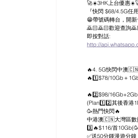
🚀☀️3HK上台優惠☀️
『快閃 $68/4.5G任
😁帶號碼轉台，開新
🙇🏻🙇🏻歡迎查詢🙇
即按對話:
http://api.whats
🔥4. 5G快閃中澳
🔥1️⃣$78/10Gb＋1
🔥2️⃣$98/16Gb+2G
(Plan1️⃣2️⃣其後香港
🥳熱門快閃🔥
中港澳🇨🇳大灣區數
3️⃣🔥$116/首10
✅送50分鍾漫遊分鐘