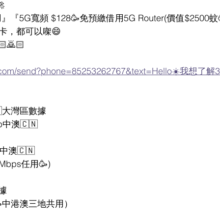

用』『5G寬頻 $128🥳免預繳借用5G Router(價值$2500蚊
卡，都可以㗎😄
🙇🏻
app.com/send?phone=85253262767&text=Hello☀️我
🇳大灣區數據
Gb中澳🇨🇳
b中澳🇨🇳
1Mbps任用🥳)
據
Gb(🥳中港澳三地共用）