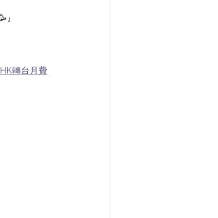
🥳』
想了解3HK轉台月費