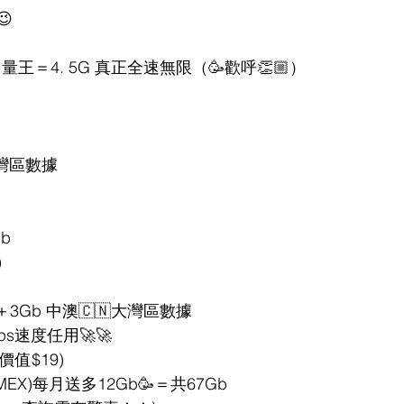
😉
量王＝4. 5G 真正全速無限（🥳歡呼👏🏼）
大灣區數據
b
)
Gb＋3Gb 中澳🇨🇳大灣區數據
s速度任用🚀🚀
價值$19)
EX)每月送多12Gb🥳＝共67Gb