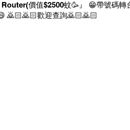
Router(價值$2500蚊🥳』 😁帶號碼
香港寬頻 優惠
NOW 優惠
中國電信 優惠
🙇🏻🙇🏻歡迎查詢🙇🏻🙇🏻
家居寬頻優惠
中國聯通 優恵
商業寬頻 優恵
寬頻優惠
HGC 環電 商業寬頻 電話線優惠
 電話線優惠
辦公室打印機 優惠
商鋪智能收