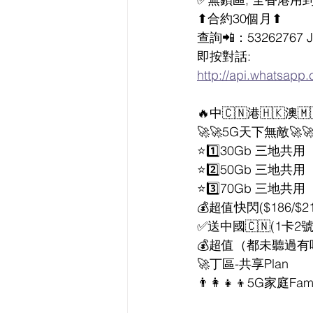
⬆合約30個月⬆
查詢📲：53262767 J
即按對話:
http://api.whats
🔥中🇨🇳港🇭🇰澳
🚀🚀5G天下無敵🚀
⭐1️⃣30Gb 三地共用
⭐2️⃣50Gb 三地共用
⭐3️⃣70Gb 三地共用
💰超值快閃($186/$21
✅送中國🇨🇳(1卡2號)
💰超值（都未聽過有
🚀丁區-共享Plan
👨‍👩‍👧‍👦5G家庭Fam