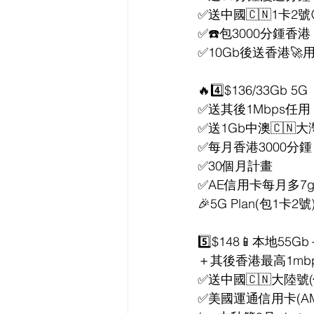
✅送中國🇨🇳1卡2號
✅☎️包3000分鍾香港
✅10Gb後送香港🚀用
🔥4️⃣$136/33Gb 5G
✅送其後1Mbps任用
✅送1Gb中澳🇨🇳
✅每月香港3000分鍾
✅30個月計畫
✅AE信用卡每月多7g
🎉5G Plan(包1卡2號
5️⃣$148📱本地55
＋其後香港最高1mbp
✅送中國🇨🇳大陸號(
✅美國運通信用卡(AM