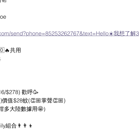
oe
app.com/send?phone=85253262767&text=Hello☀️我
🇴🔥共用

6/$278) 歡呼🥳
價值$28蚊(👏🏼掌聲👏🏼)
咁多大陸數據用🤩）
ily組合👨‍👨‍👦