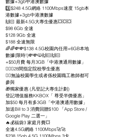
數據+3gb中港澳數據
3️⃣$248 4.5G網絡 1100Mbps速度 15gb本
港數據+3gb中港澳數據
🙌🏻 最新4.5G大專生優惠💥💥💥
$98 6Gb 全速
$128 9Gb 全速
$188 全速無限
🌈🌈💸💸$138 4.5G校園內任用+6GB本地
數據(限時!)💸💸🙀🙌🏻🙌🏻
+$50月費 每月3GB「中港澳通用數據」
👍🏻💥28間指定院校學生優惠
👍🏻無論校園學生或者係校園職工教師都可
參與
🎁獨家優惠 (凡登記大專生計劃)
登記增值服務KKBOX「 尊受半價優惠」
加$50 每月有多3GB「中港澳通用數據」
加送Bill to 3 消費回贈$100 「App Store / 
Google Play 二選一」
🔥💰福袋3 家庭月費💥
全速4.5G網絡 1100Mbps🚀🚀
$238 15gb 4.5G 1100Mbps 3卡