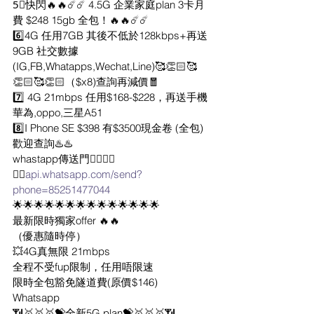
5⃣快閃🔥🔥☄️☄️ 4.5G 企業家庭plan 3卡月
費 $248 15gb 全包！🔥🔥☄️☄️
6️⃣4G 任用7GB 其後不低於128kbps+再送
9GB 社交數據
(IG,FB,Whatapps,Wechat,Line)🥰👏🏻🥰
👏🏻🥰👏🏻（$x8)查詢再減價🧧
7️⃣ 4G 21mbps 任用$168-$228，再送手機
華為,oppo,三星A51
8️⃣I Phone SE $398 有$3500現金卷 (全包)
歡迎查詢♨️♨️
whastapp傳送門👇🏻👇🏻
✌🏻
api.whatsapp.com/send?
phone=85251477044
🌟🌟🌟🌟🌟🌟🌟🌟🌟🌟🌟🌟🌟🌟
最新限時獨家offer 🔥🔥
（優惠隨時停）
💥4G真無限 21mbps
全程不受fup限制，任用唔限速
限時全包豁免隧道費(原價$146)
Whatsapp
📶🥇🥇🥇💝全新5G plan💝🥇🥇🥇📶