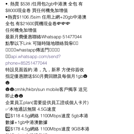
•. 熱賣 $538 /任用包2gb中港澳 全包 有
$8000現金卷 買任何機免加增值
•熱賣$1106 /5sim 任用上網+20gb中港澳
全包 有$21600買機現金卷💸💸💸
任何機免加增值
最新月費優惠聯絡Whatsapp 51477044
點擊以下Link 可隨時隨地聯絡我🤪✌🏻
👇🏻👇🏻whastapp傳送門👇🏻👇🏻
✌🏻
api.whatsapp.com/send?
phone=85251477044
特設見面簽約 港，九，新界 方便你簽收
指定優惠贈送$50月費回贈及每個月1gb🎃
🎃
🎃🎃cmhk/hkbn/sun mobile客戶獨享 送完
即止🎃🎃
企業員工plan(需要提供員工證或個人卡片)
✅本地通話無限 4.5G速度
1️⃣$118 4.5g網絡 1100Mbps速度 5gb本港
數據+1gb中港澳數據
2️⃣$178 4.5g網絡 1100Mbps速度 9GB本港