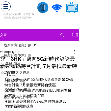
轉台快
香港最大的手機上
台
優惠,
月
費優惠,
續約
轉台
優惠
平台
流動數據
家居寬頻
​收費電視
註冊
文章
最新月費優惠計劃
2020年7月3日
最新月費優惠計劃
🏆「3HK」邁向5G新時代🚀🚀最
3香港 優惠
新帶號碼轉台計劃 7月最抵最新轉
台優惠
CSL和1010 優惠
🏆「3HK」邁向5G新時代🚀🚀最新帶號碼
中國移動 優惠
轉台計劃 7月最抵最新轉台優惠
SMARTONE 優惠
因為部門唔同.續約未能做到🙇🏻‍♂️現有客麻
煩直接call 1038查詢🙇🏻‍♂️
最新家居寬頻 優惠
👩🏼👩🏼專業良心Sales,幫你揀最適合
HGC 環電寬頻優惠
🙋🏻‍♀️Plan👩🏼‍💻