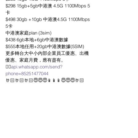
$298 15gb+5gb中港澳 4.5G 1100Mbps 5
卡
$498 30gb +10gb 中港澳4.5G 1100Mbps 
5卡
中港澳家庭plan (3sim)
$438 6gb本地+6gb中港澳數據
$555本地任用+20gb中港澳數據(5SIM)
更多轉台大中小內部企業員工優惠、出機
優惠、家庭月費，應有盡有。
✌🏻
api.whatsapp.com/send?
phone=85251477044
🤘🏻🤘🏻🤘🏻😇😇😇📱📱📱😇😇😇🤘🏻
🤘🏻🤘🏻
💕以上只做新登記或轉台💕
更多轉台大中小內部企業員工優惠、出機
優惠、家庭月費，應有盡有。如各位朋友
仔有興趣既可Whatsapp同Telegram我，更
多神秘禮品等緊你！優惠多多，如有興趣
嘅朋友仔 快D來搵我喇！🎁
=================