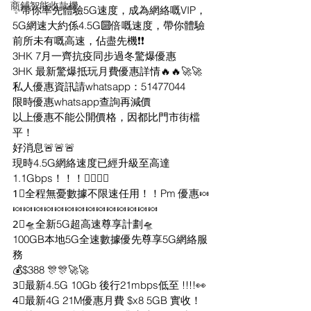
商鋪智能收款機
✨帶你率先體驗5G速度，成為網絡嘅VIP，
5G網速大約係4.5G🔟倍嘅速度，帶你體驗
前所未有嘅高速，佔盡先機❗️❗️
3HK 7月一齊抗疫同步過冬驚爆優惠
3HK 最新驚爆抵玩月費優惠詳情🔥🔥🚀🚀
私人優惠資訊請whatsapp：51477044
限時優惠whatsapp查詢再減價
以上優惠不能公開價格，因都比門市街檔
平！
好消息🚨🚨🚨
現時4.5G網絡速度已經升級至高達
1.1Gbps！！！👍🏻👍🏻
1⃣全程無憂數據不限速任用！！Pm 優惠🍬
🍬🍬🍬🍬🍬🍬🍬🍬🍬🍬🍬🍬🍬🍬
2⃣🛸全新5G超高速尊享計劃🛸
100GB本地5G全速數據優先尊享5G網絡服
務
💰$388 🎊🎊🚀🚀
3⃣最新4.5G 10Gb 後行21mbps低至 !!!!👀
4⃣最新4G 21M優惠月費 $x8 5GB 實收！