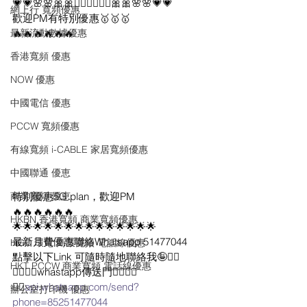
💗💗🌸🌸🎀🎀🙇🏼‍♀️🙇🏼‍♀️🎀🎀🌸🌸💗💗
網上行 寬頻優惠
歡迎PM有特別優惠🥇🥇🥇
最新流動數據優惠
🔥🔥🔥🔥🔥🔥
香港寬頻 優惠
NOW 優惠
中國電信 優惠
PCCW 寬頻優惠
有線寬頻 i-CABLE 家居寬頻優惠
中國聯通 優恵
商業寬頻 優恵
特別優惠5G plan，歡迎PM
🔥🔥🔥🔥🔥🔥
HKBN 香港寬頻 商業寬頻優惠
🌟🌟🌟🌟🌟🌟🌟🌟🌟🌟🌟🌟🌟🌟
最新月費優惠聯絡Whatsapp 51477044
HGC 環電 商業寬頻 電話線優惠
點擊以下Link 可隨時隨地聯絡我🤪✌🏻
HKT PCCW 商業寬頻 電話線優惠
👇🏻👇🏻whastapp傳送門👇🏻👇🏻
✌🏻
api.whatsapp.com/send?
辦公室打印機 優惠
phone=85251477044