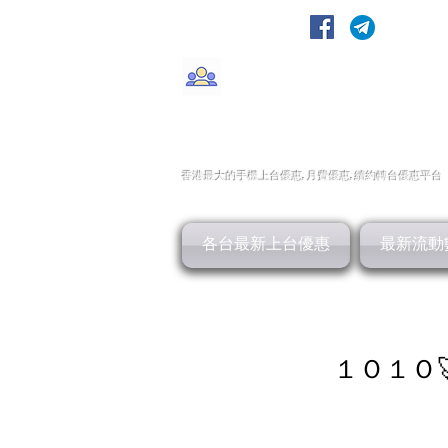
轉台快
CMHK/3HK/SmarTone/CSl/10
香港最大的手機上
台
優惠,
月費優惠,
續約
轉台
優惠
平台
各台最新上台優惠
最新流動
１Ｏ１Ｏ🚀