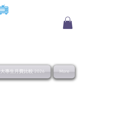
​收費電視
及大專生月費比較 2026
More